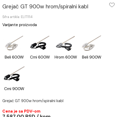
Grejač GT 900w hrom/spiralni kabl
Šifra artikla: ELIT1114
Varijante proizvoda
Beli 600W
Crni 600W
Hrom 600W
Beli 900W
Crni 900W