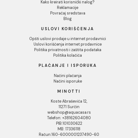
INFORMACIJE O KOMPANIJI
O nama
Naši saloni
Društvena odgovornost
Kontakt
Podaci o kompaniji
KORISNIČKA PODRŠKA
Uputstvo za poručivanje
Kako kreirati korisnički nalog?
Reklamacije
Povraćaj sredstava
Blog
USLOVI KORIŠĆENJA
Opšti uslovi prodaje u internet prodavnici