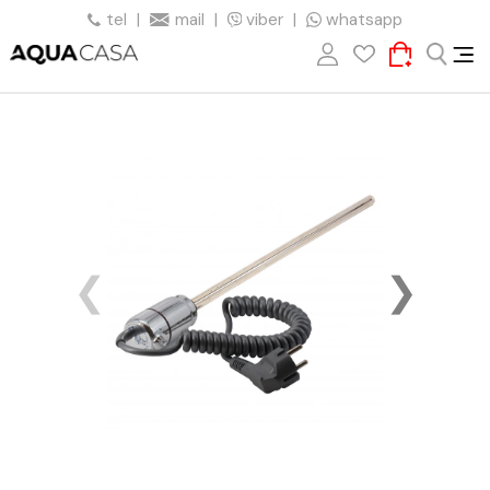
tel
|
mail
|
viber
|
whatsapp