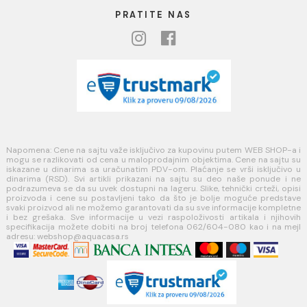
Uslovi korišćenja internet prodavnice
Politika privatnosti i zaštita podataka
Politika kolačića
PLAĆANJE I ISPORUKA
Načini plaćanja
Načini isporuke
MINOTTI
Koste Abraševića 12,
11271 Surčin
webshop@aquacasa.rs
Telefon: +38162604080
PIB:101030622
MB: 17336118
Račun:160-6000001237490-60
PRATITE NAS