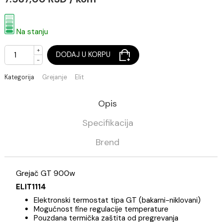
Grejač GT 900w hrom/spiralni kabl
Cena je sa PDV-om
7.587,00 RSD / kom
Na stanju
+
DODAJ U KORPU
-
Kategorija
Grejanje
Elit
Opis
Specifikacija
Brend