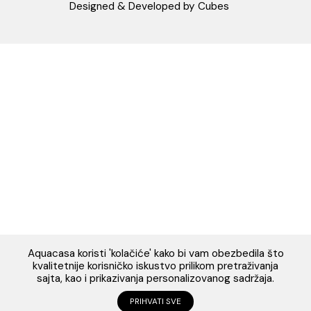
Napomena: Cene na sajtu važe isključivo za kupovinu putem WEB SH
mogu se razlikovati od cena u maloprodajnim objektima. Cene na sa
iskazane u dinarima sa uračunatim PDV-om. Plaćanje se vrši isklju
dinarima (RSD). Svi artikli prikazani na sajtu su deo naše ponud
podrazumeva se da su uvek dostupni na lageru. Slike, tehnički crteži
proizvoda i cene su postavljeni tako da što je bolje moguće pre
svaki proizvod ali ne možemo garantovati da su sve informacije kom
i bez grešaka. Sve informacije u vezi raspoloživosti artikala i nj
specifikacija možete dobiti na broj telefona 062/604-080 kao i n
adresu: webshop@aquacasa.rs
Designed & Developed by Cubes