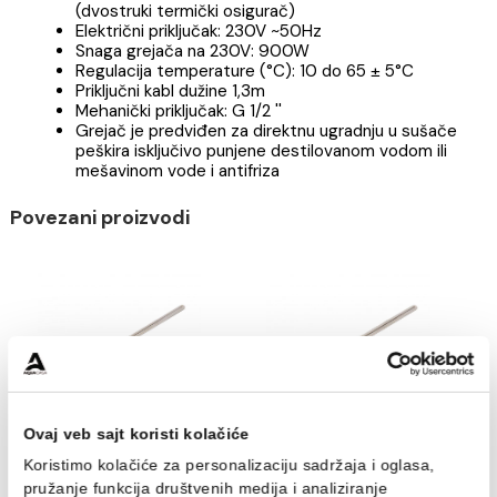
Grejač GT 900w
ELIT1114
Elektronski termostat tipa GT (bakarni-niklovani
Mogućnost fine regulacije temperature
Pouzdana termička zaštita od pregrevanja
(dvostruki termički osigurač)
Električni priključak: 230V ~50Hz
Snaga grejača na 230V: 900W
Regulacija temperature (°C): 10 do 65 ± 5°C
Priključni kabl dužine 1,3m
Mehanički priključak: G 1/2 ''
Grejač je predviđen za direktnu ugradnju u suša
peškira isključivo punjene destilovanom vodom il
mešavinom vode i antifriza
Povezani proizvodi