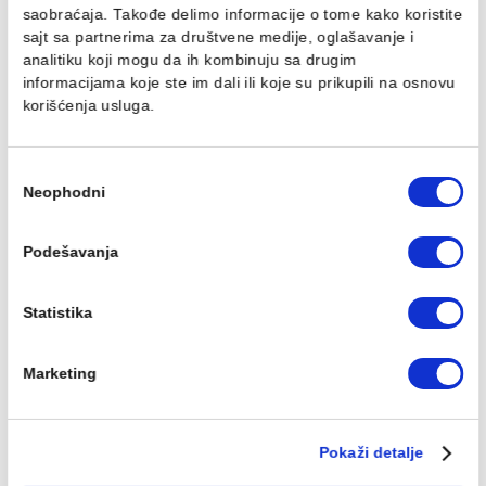
Ovaj veb sajt koristi kolačiće
Koristimo kolačiće za personalizaciju sadržaja i oglasa,
Grejač GT 600w
Grejač GT 600w
pružanje funkcija društvenih medija i analiziranje
beli/prav kabl
crni/spiralni kabl
saobraćaja. Takođe delimo informacije o tome kako koris
6.644,00 RSD / kom
6.963,00 RSD / kom
sajt sa partnerima za društvene medije, oglašavanje i
analitiku koji mogu da ih kombinuju sa drugim
informacijama koje ste im dali ili koje su prikupili na osn
korišćenja usluga.
Избор
Neophodni
сагласности