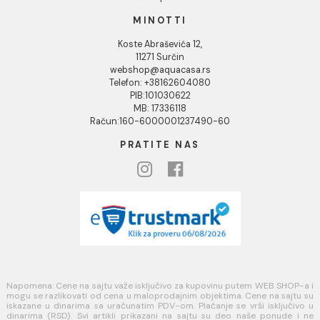
KORISNIČKA PODRŠKA
Uputstvo za poručivanje
Kako kreirati korisnički nalog?
Reklamacije
Povraćaj sredstava
Blog
USLOVI KORIŠĆENJA
Opšti uslovi prodaje u internet prodavnici
Uslovi korišćenja internet prodavnice
Politika privatnosti i zaštita podataka
Politika kolačića
PLAĆANJE I ISPORUKA
Načini plaćanja
Načini isporuke
MINOTTI
Koste Abraševića 12,
11271 Surčin