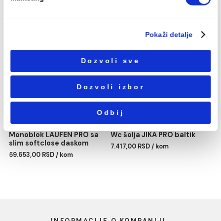
5.896,00 RSD / kom
7.273,00 RSD / kom
Избор
Neophodni
сагласности
Podešavanja
Statistika
Marketing
Lavabo JIKA PRO 55cm
Polustub JIKA PRO
4.718,00 RSD / kom
2.971,00 RSD / kom
Pokaži detalje
Dozvoli sve
Dozvoli izbor