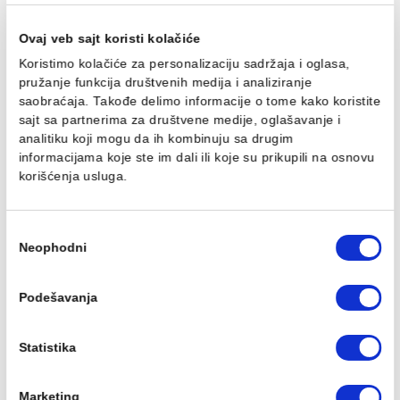
WC Šolja konzolna Laufen
WC Šolja konzolna
PRO
LAUFEN PRO rimless
24.433,00 RSD / kom
Ušteda :
2.439,40 RSD
12.197,00 RSD / kom
9.757,60 RSD / kom
Ovaj veb sajt koristi kolačiće
Koristimo kolačiće za personalizaciju sadržaja i oglasa,
pružanje funkcija društvenih medija i analiziranje
saobraćaja. Takođe delimo informacije o tome kako koris
sajt sa partnerima za društvene medije, oglašavanje i
analitiku koji mogu da ih kombinuju sa drugim
informacijama koje ste im dali ili koje su prikupili na osn
WC Daska Laufen PRO
WC Daska Laufen PRO
korišćenja usluga.
slim
slim softclose