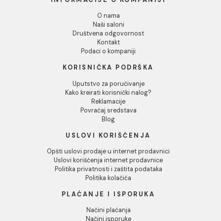
Odbij
Monoblok LAUFEN PRO sa
Wc šolja JIKA PRO baltik
slim softclose daskom
7.417,00 RSD / kom
59.653,00 RSD / kom
INFORMACIJE O KOMPANIJI
O nama
Naši saloni
Društvena odgovornost
Kontakt
Podaci o kompaniji