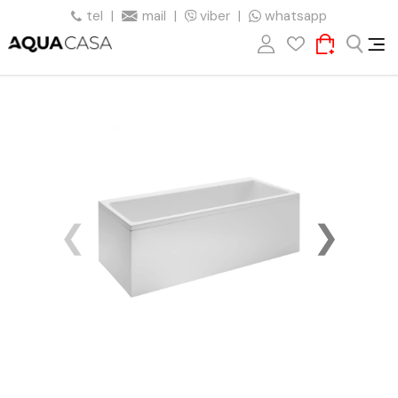
tel
|
mail
|
viber
|
whatsapp