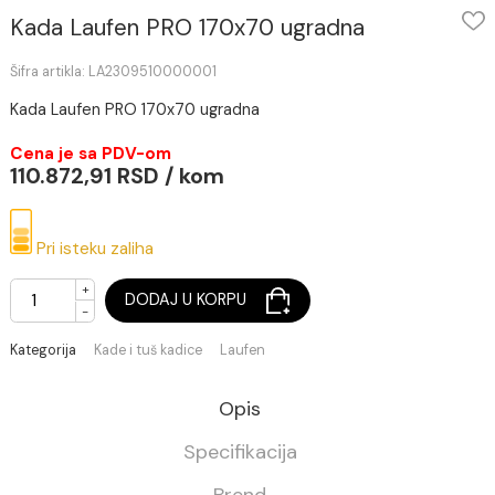
Kada Laufen PRO 170x70 ugradna
Šifra artikla: LA2309510000001
Kada Laufen PRO 170x70 ugradna
Cena je sa PDV-om
110.872,91 RSD / kom
Pri isteku zaliha
+
DODAJ U KORPU
-
Kategorija
Kade i tuš kadice
Laufen