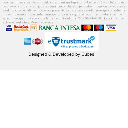
webshop@aquacasa.rs
Telefon: +38162604080
PIB:101030622
MB: 17336118
Račun:160-6000001237490-60
PRATITE NAS
Napomena: Cene na sajtu važe isključivo za kupovinu putem WEB SH
mogu se razlikovati od cena u maloprodajnim objektima. Cene na sa
iskazane u dinarima sa uračunatim PDV-om. Plaćanje se vrši isklju
dinarima (RSD). Svi artikli prikazani na sajtu su deo naše ponud
podrazumeva se da su uvek dostupni na lageru. Slike, tehnički crteži
proizvoda i cene su postavljeni tako da što je bolje moguće pre
svaki proizvod ali ne možemo garantovati da su sve informacije kom