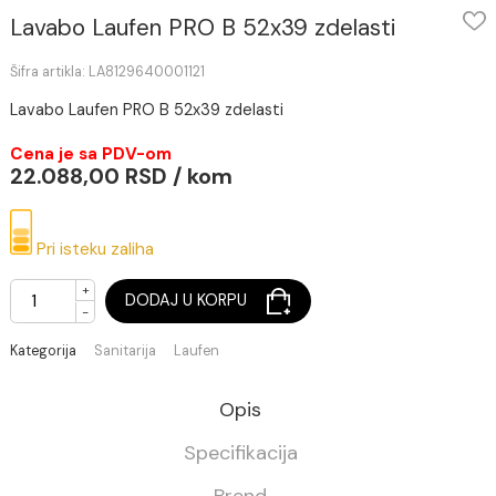
Lavabo Laufen PRO B 52x39 zdelasti
Šifra artikla: LA8129640001121
Lavabo Laufen PRO B 52x39 zdelasti
Cena je sa PDV-om
22.088,00 RSD / kom
Pri isteku zaliha
+
DODAJ U KORPU
-
Kategorija
Sanitarija
Laufen