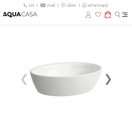
tel
|
mail
|
viber
|
whatsapp