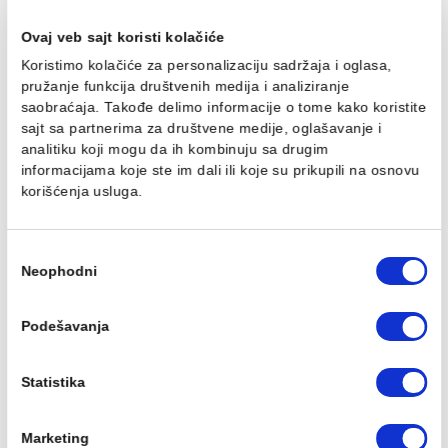
Tuš kadica LAUFEN PRO
WC Daska Laufen PRO
Marbond 90x90
Ušteda :
908,00 RSD
41.210,71 RSD / kom
4.540,00 RSD / kom
3.632,00 RSD / kom
Ovaj veb sajt koristi kolačiće
Koristimo kolačiće za personalizaciju sadržaja i oglasa,
pružanje funkcija društvenih medija i analiziranje
saobraćaja. Takođe delimo informacije o tome kako koris
sajt sa partnerima za društvene medije, oglašavanje i
analitiku koji mogu da ih kombinuju sa drugim
WC Daska LAUFEN FORM
Polustub Laufen
informacijama koje ste im dali ili koje su prikupili na osn
softclose
PALOMBA
korišćenja usluga.
8.486,00 RSD / KOM
5.223,00 RSD / kom