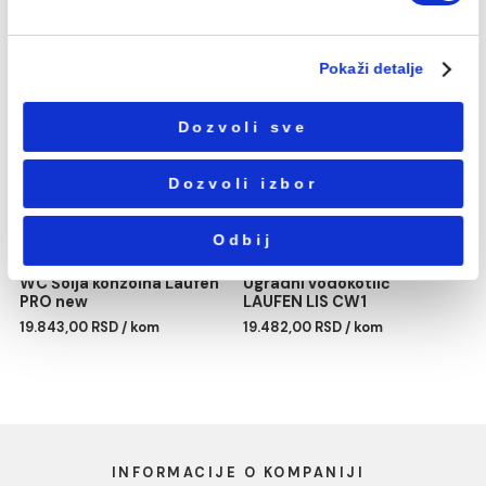
Избор
Neophodni
сагласности
Podešavanja
Statistika
Bide konzolni Laufen
Bide konzolni LAUFEN LB
Marketing
LIVING CITY
10.591,00 RSD / KOM
4.200,00 RSD / kom
Pokaži detalje
Dozvoli sve
Dozvoli izbor