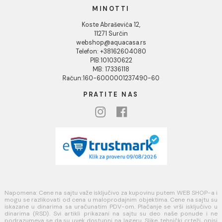
Uputstvo za poručivanje
Kako kreirati korisnički nalog?
Reklamacije
Povraćaj sredstava
Blog
USLOVI KORIŠĆENJA
Opšti uslovi prodaje u internet prodavnici
Uslovi korišćenja internet prodavnice
Politika privatnosti i zaštita podataka
Politika kolačića
PLAĆANJE I ISPORUKA
Načini plaćanja
Načini isporuke
MINOTTI
Koste Abraševića 12,
11271 Surčin
webshop@aquacasa.rs