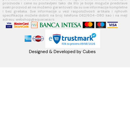
Telefon: +38162604080
PIB:101030622
MB: 17336118
Račun:160-6000001237490-60
PRATITE NAS
Napomena: Cene na sajtu važe isključivo za kupovinu putem WEB SH
mogu se razlikovati od cena u maloprodajnim objektima. Cene na sa
iskazane u dinarima sa uračunatim PDV-om. Plaćanje se vrši isklju
dinarima (RSD). Svi artikli prikazani na sajtu su deo naše ponud
podrazumeva se da su uvek dostupni na lageru. Slike, tehnički crteži
proizvoda i cene su postavljeni tako da što je bolje moguće pre
svaki proizvod ali ne možemo garantovati da su sve informacije kom
i bez grešaka. Sve informacije u vezi raspoloživosti artikala i nj