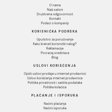
Odbij
WC Šolja konzolna Laufen
Ugradni vodokotlić
PRO new
LAUFEN LIS CW1
19.843,00 RSD / kom
19.482,00 RSD / kom
INFORMACIJE O KOMPANIJI
O nama
Naši saloni
Društvena odgovornost
Kontakt
Podaci o kompaniji
KORISNIČKA PODRŠKA