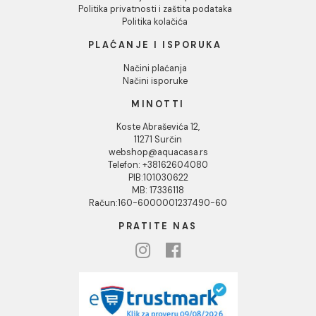
Društvena odgovornost
Kontakt
Podaci o kompaniji
KORISNIČKA PODRŠKA
Uputstvo za poručivanje
Kako kreirati korisnički nalog?
Reklamacije
Povraćaj sredstava
Blog
USLOVI KORIŠĆENJA
Opšti uslovi prodaje u internet prodavnici
Uslovi korišćenja internet prodavnice
Politika privatnosti i zaštita podataka
Politika kolačića
PLAĆANJE I ISPORUKA
Načini plaćanja
Načini isporuke