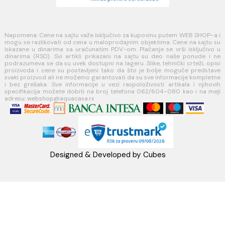
MINOTTI
Koste Abraševića 12,
11271 Surčin
webshop@aquacasa.rs
Telefon: +38162604080
PIB:101030622
MB: 17336118
Račun:160-6000001237490-60
PRATITE NAS
Napomena: Cene na sajtu važe isključivo za kupovinu putem WEB SH
mogu se razlikovati od cena u maloprodajnim objektima. Cene na sa