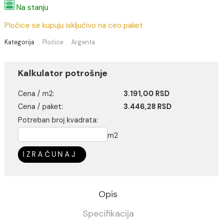
3.191,00 RSD / m2
(Cena je po jednom m2)
Na stanju
Pločice se kupuju isključivo na ceo paket
Kategorija
Pločice
Argenta
Kalkulator potrošnje
Cena / m2:
3.191,00 RSD
Cena / paket:
3.446,28 RSD
Potreban broj kvadrata:
m2
IZRAČUNAJ