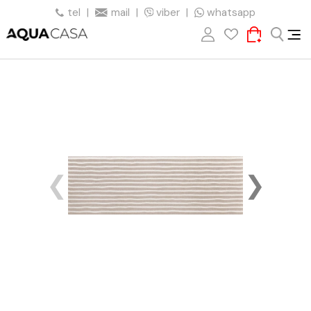
tel
|
mail
|
viber
|
whatsapp