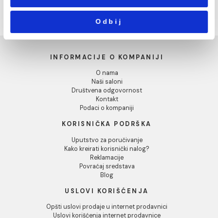
Marketing
Pokaži detalje
Dozvoli sve
STORM blind cream
TECNICA top sand 30x9
40x120 P01 03 (Z)
2P01 03 (Z)
3.969,00 RSD / m2
3.276,00 RSD / m2
Dozvoli izbor
Odbij
INFORMACIJE O KOMPANIJI
O nama
Naši saloni