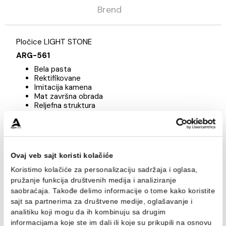
Opis
Specifikacija
Brend
Pločice LIGHT STONE
ARG-561
Bela pasta
Rektifikovane
Imitacija kamena
Mat završna obrada
Reljefna struktura
Dimenzije: 30 x 90 cm
Upotreba: za oblaganje unutrašnjih zidnih površi
Svaka pločica iz proizvodne serije LIGHT