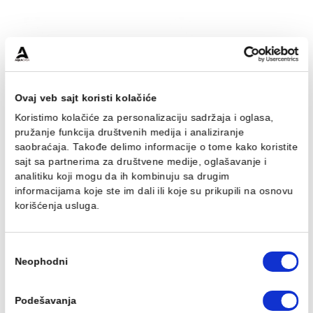
Polustub Laufen
WC Šolja konzolna Laufe
PALOMBA
PALOMBA
5.223,00 RSD / kom
27.650,00 RSD / kom
Ovaj veb sajt koristi kolačiće
Koristimo kolačiće za personalizaciju sadržaja i oglasa,
pružanje funkcija društvenih medija i analiziranje
saobraćaja. Takođe delimo informacije o tome kako koris
WC Šolja konzolna Laufen
WC Daska Laufen
PALOMBA rimless
PALOMBA
sajt sa partnerima za društvene medije, oglašavanje i
analitiku koji mogu da ih kombinuju sa drugim
Ušteda :
9.790,00 RSD
Ušteda :
2.330,25 RSD