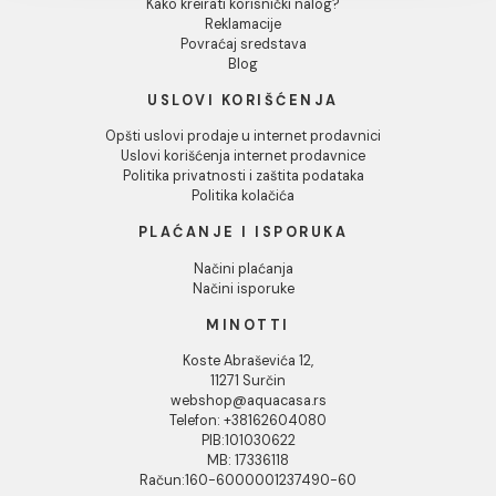
INFORMACIJE O KOMPANIJI
Dozvoli izbor
O nama
Naši saloni
Odbij
Društvena odgovornost
Kontakt
Podaci o kompaniji
KORISNIČKA PODRŠKA
Uputstvo za poručivanje
Kako kreirati korisnički nalog?
Reklamacije
Povraćaj sredstava
Blog
USLOVI KORIŠĆENJA
Opšti uslovi prodaje u internet prodavnici
Uslovi korišćenja internet prodavnice
Politika privatnosti i zaštita podataka
Politika kolačića