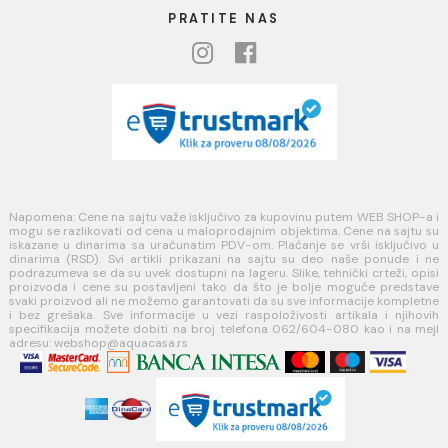
PLAĆANJE I ISPORUKA
Načini plaćanja
Načini isporuke
MINOTTI
Koste Abraševića 12,
11271 Surčin
webshop@aquacasa.rs
Telefon: +38162604080
PIB:101030622
MB: 17336118
Račun:160-6000001237490-60
PRATITE NAS