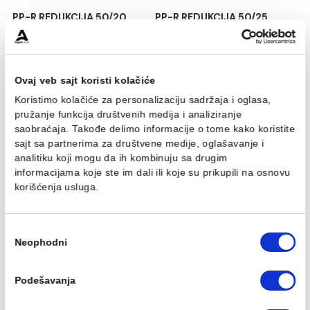
PP-R REDUKCIJA 50/20
PP-R REDUKCIJA 50/25
mm
mm
324,00 RSD / kom
324,00 RSD / kom
Ovaj veb sajt koristi kolačiće
Koristimo kolačiće za personalizaciju sadržaja i oglasa,
pružanje funkcija društvenih medija i analiziranje
saobraćaja. Takođe delimo informacije o tome kako koris
sajt sa partnerima za društvene medije, oglašavanje i