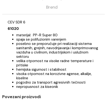
Opis
Specifikacija
Brend
CEV SDR 6
61020
materijal: PP-R Super 80
spaja se polifuzionim varenjem
posebno se preporučuje pri realizaciji sistema
sanitarnih, grejnih, navodnjavanja i komprimovan
vazduha u civilnom, industrijskom i uslužnom
sektoru
velika otpornost na visoke radne temperature i
pritiske
hemijska sigurnost i stabilnost
visoka otpornost na korozivne agense, alkalije,