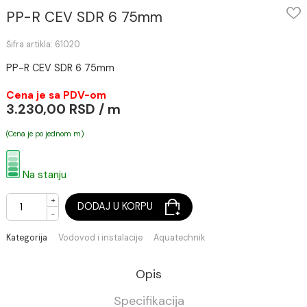
PP-R CEV SDR 6 75mm
Šifra artikla: 61020
PP-R CEV SDR 6 75mm
Cena je sa PDV-om
3.230,00 RSD / m
(Cena je po jednom m)
Na stanju
+
DODAJ U KORPU
-
Kategorija
Vodovod i instalacije
Aquatechnik