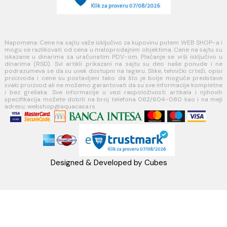
Načini plaćanja
Načini isporuke
MINOTTI
Koste Abraševića 12,
11271 Surčin
webshop@aquacasa.rs
Telefon: +38162604080
PIB:101030622
MB: 17336118
Račun:160-6000001237490-60
PRATITE NAS