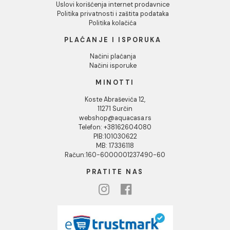
O nama
Naši saloni
Društvena odgovornost
Kontakt
Podaci o kompaniji
KORISNIČKA PODRŠKA
Uputstvo za poručivanje
Kako kreirati korisnički nalog?
Reklamacije
Povraćaj sredstava
Blog
USLOVI KORIŠĆENJA
Opšti uslovi prodaje u internet prodavnici
Uslovi korišćenja internet prodavnice
Politika privatnosti i zaštita podataka
Politika kolačića
PLAĆANJE I ISPORUKA