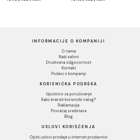
Dozvoli sve
Dozvoli izbor
Odbij
PP-R REDUKCIJA 63/40
PP-R REDUKCIJA 63/50
mm
mm
487,00 RSD / kom
487,00 RSD / kom
INFORMACIJE O KOMPANIJI