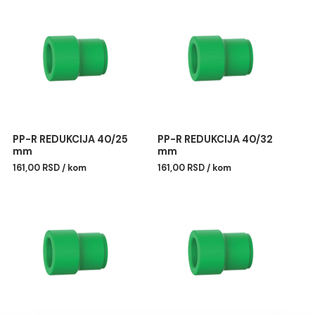
kiseline
pogodno za transport agresivnih tečnosti
nepropusnost za kiseonik
Povezani proizvodi
PP-R REDUKCIJA 40/25
PP-R REDUKCIJA 40/32
mm
mm
161,00 RSD / kom
161,00 RSD / kom