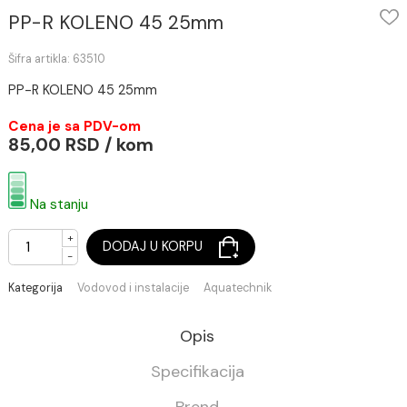
PP-R KOLENO 45 25mm
Šifra artikla: 63510
PP-R KOLENO 45 25mm
Cena je sa PDV-om
85,00 RSD / kom
Na stanju
+
DODAJ U KORPU
-
Kategorija
Vodovod i instalacije
Aquatechnik