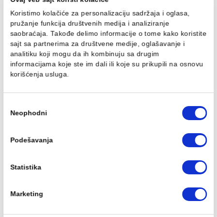
mm
mm
324,00 RSD / kom
324,00 RSD / kom
Ovaj veb sajt koristi kolačiće
Koristimo kolačiće za personalizaciju sadržaja i oglasa,
pružanje funkcija društvenih medija i analiziranje
saobraćaja. Takođe delimo informacije o tome kako koris
PP-R REDUKCIJA 50/32
PP-R REDUKCIJA 50/40
sajt sa partnerima za društvene medije, oglašavanje i
mm
mm
analitiku koji mogu da ih kombinuju sa drugim
324,00 RSD / kom
324,00 RSD / kom
informacijama koje ste im dali ili koje su prikupili na osn
korišćenja usluga.
Избор