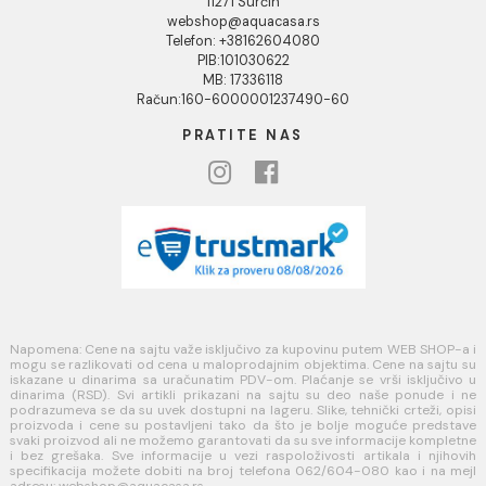
Povraćaj sredstava
Blog
USLOVI KORIŠĆENJA
Opšti uslovi prodaje u internet prodavnici
Uslovi korišćenja internet prodavnice
Politika privatnosti i zaštita podataka
Politika kolačića
PLAĆANJE I ISPORUKA
Načini plaćanja
Načini isporuke
MINOTTI
Koste Abraševića 12,
11271 Surčin
webshop@aquacasa.rs
Telefon: +38162604080
PIB:101030622
MB: 17336118