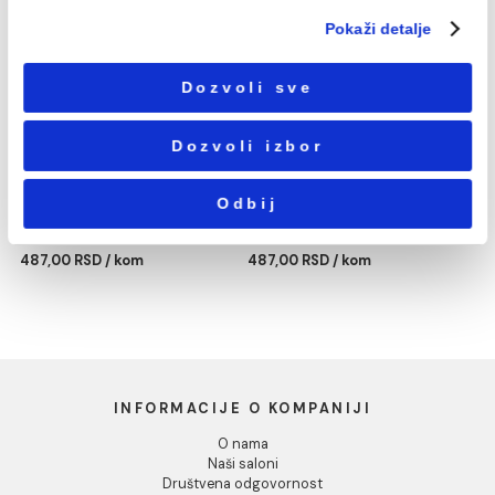
Neophodni
сагласности
Podešavanja
Statistika
PP-R REDUKCIJA 63/25
PP-R REDUKCIJA 63/32
mm
mm
Marketing
487,00 RSD / kom
487,00 RSD / kom
Pokaži detalje
Dozvoli sve
Dozvoli izbor