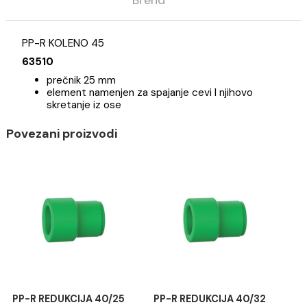
Opis
Specifikacija
Brend
PP-R KOLENO 45
63510
prečnik 25 mm
element namenjen za spajanje cevi I njihovo
skretanje iz ose
Povezani proizvodi