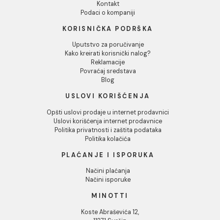
Odbij
PP-R REDUKCIJA 63/40
PP-R REDUKCIJA 63/50
mm
mm
487,00 RSD / kom
487,00 RSD / kom
INFORMACIJE O KOMPANIJI
O nama
Naši saloni
Društvena odgovornost
Kontakt
Podaci o kompaniji
KORISNIČKA PODRŠKA
Uputstvo za poručivanje
Kako kreirati korisnički nalog?
Reklamacije