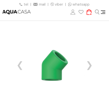
tel
|
mail
|
viber
|
whatsapp