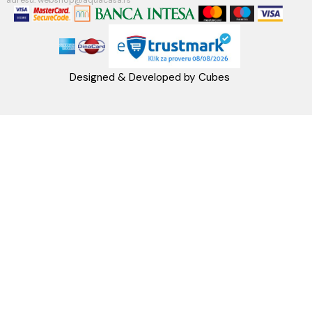
Račun:160-6000001237490-60
PRATITE NAS
Napomena: Cene na sajtu važe isključivo za kupovinu putem WEB SH
mogu se razlikovati od cena u maloprodajnim objektima. Cene na sa
iskazane u dinarima sa uračunatim PDV-om. Plaćanje se vrši isklju
dinarima (RSD). Svi artikli prikazani na sajtu su deo naše ponud
podrazumeva se da su uvek dostupni na lageru. Slike, tehnički crteži
proizvoda i cene su postavljeni tako da što je bolje moguće pre
svaki proizvod ali ne možemo garantovati da su sve informacije kom
i bez grešaka. Sve informacije u vezi raspoloživosti artikala i nj
specifikacija možete dobiti na broj telefona 062/604-080 kao i n
adresu: webshop@aquacasa.rs