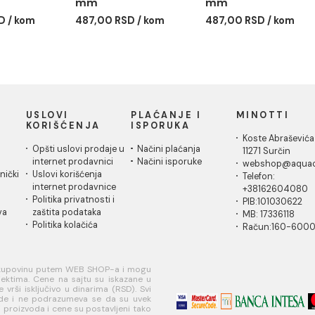
R REDUKCIJA 63/25
PP-R REDUKCIJA 63/32
PP-R RE
mm
mm
00 RSD / kom
487,00 RSD / kom
487,00 R
IČKA
USLOVI
PLAĆANJE I
MI
A
KORIŠĆENJA
ISPORUKA
Ko
 za
Opšti uslovi prodaje u
Načini plaćanja
11
je
internet prodavnici
Načini isporuke
w
ati korisnički
Uslovi korišćenja
Te
internet prodavnice
+