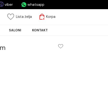
asa.rs
viber
whatsapp
risnički nalog
Lista želja
Korpa
JA PLOČICA
SALONI
KONTAKT
 45 50mm