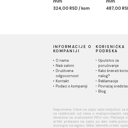
PP-R REDUKCIJA 50/40
PP-
mm
mm
324,00 RSD / kom
487,
INFORMACIJE O
KORISN
KOMPANIJI
PODRŠK
O nama
Uputstvo
Naši saloni
poručivan
Društvena
Kako kreir
odgovornost
nalog?