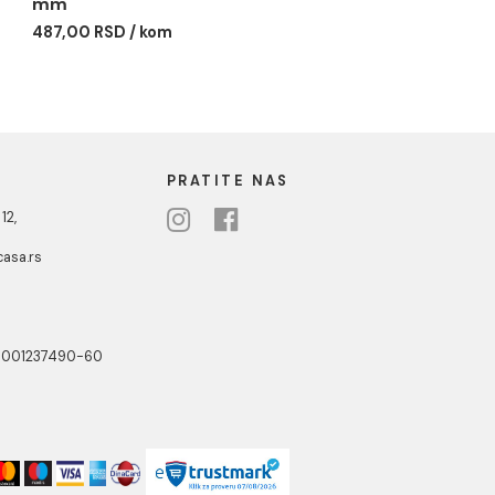
DUKCIJA 63/40
PP-R REDUKCIJA 63/50
mm
SD / kom
487,00 RSD / kom
NOTTI
PRATITE NAS
ste Abraševića 12,
271 Surčin
ebshop@aquacasa.rs
lefon:
38162604080