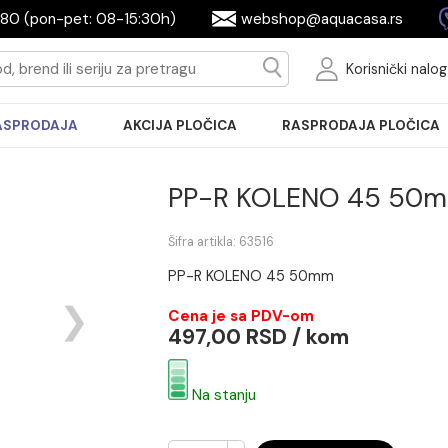
2604080 (pon-pet: 08-15:30h)
webshop@aquac
Ko
RASPRODAJA
AKCIJA PLOČICA
RASPRODA
PP-R KOLENO
Šifra artikla: 63516
PP-R KOLENO 45 50mm
Cena je sa PDV-om
497,00 RSD / kom
Na stanju