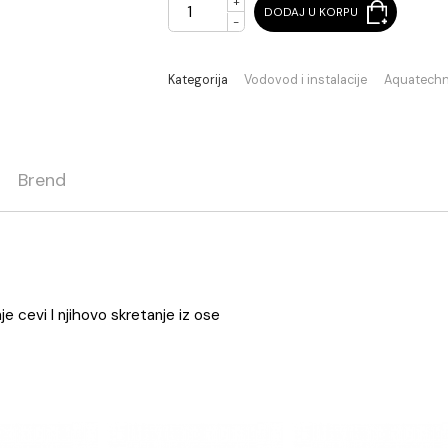
+
DODAJ U KORPU
-
Kategorija
Vodovod i instalaci
ja
Brend
pajanje cevi I njihovo skretanje iz ose