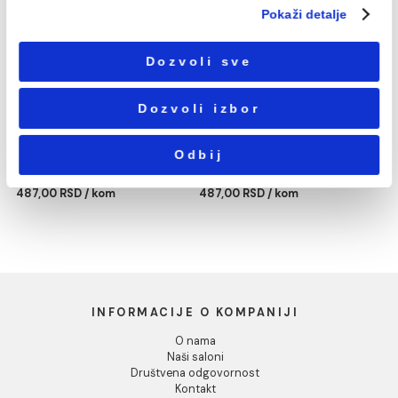
сагласности
Podešavanja
Statistika
PP-R REDUKCIJA 63/25
PP-R REDUKCIJA 63/32
mm
mm
487,00 RSD / kom
487,00 RSD / kom
Marketing
Pokaži detalje
Dozvoli sve
Dozvoli izbor
Odbij
PP-R REDUKCIJA 63/40
PP-R REDUKCIJA 63/50