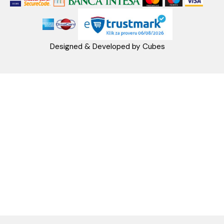
PRATITE NAS
Napomena: Cene na sajtu važe isključivo za kupovinu putem WEB SH
mogu se razlikovati od cena u maloprodajnim objektima. Cene na sa
iskazane u dinarima sa uračunatim PDV-om. Plaćanje se vrši isklju
dinarima (RSD). Svi artikli prikazani na sajtu su deo naše ponud
podrazumeva se da su uvek dostupni na lageru. Slike, tehnički crteži
proizvoda i cene su postavljeni tako da što je bolje moguće pre
svaki proizvod ali ne možemo garantovati da su sve informacije kom
i bez grešaka. Sve informacije u vezi raspoloživosti artikala i nj
specifikacija možete dobiti na broj telefona 062/604-080 kao i n
adresu: webshop@aquacasa.rs