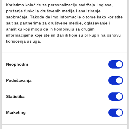
324,00 RSD / kom
324,00 RSD / kom
Ovaj veb sajt koristi kolačiće
Koristimo kolačiće za personalizaciju sadržaja i oglasa,
pružanje funkcija društvenih medija i analiziranje
saobraćaja. Takođe delimo informacije o tome kako koris
PP-R REDUKCIJA 50/32
PP-R REDUKCIJA 50/40
sajt sa partnerima za društvene medije, oglašavanje i
mm
mm
analitiku koji mogu da ih kombinuju sa drugim
324,00 RSD / kom
324,00 RSD / kom
informacijama koje ste im dali ili koje su prikupili na osn
korišćenja usluga.
Избор
Neophodni