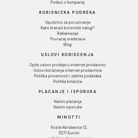
mm
mm
487,00 RSD / kom
487,00 RSD / kom
INFORMACIJE O KOMPANIJI
O nama
Naši saloni
Društvena odgovornost
Kontakt
Podaci o kompaniji
KORISNIČKA PODRŠKA
Uputstvo za poručivanje
Kako kreirati korisnički nalog?
Reklamacije
Povraćaj sredstava