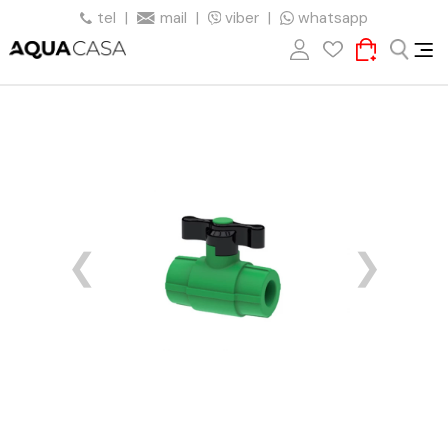
tel
|
mail
|
viber
|
whatsapp