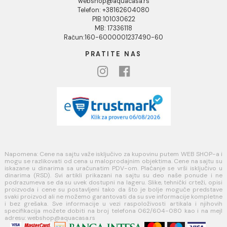
Blog
USLOVI KORIŠĆENJA
Opšti uslovi prodaje u internet prodavnici
Uslovi korišćenja internet prodavnice
Politika privatnosti i zaštita podataka
Politika kolačića
PLAĆANJE I ISPORUKA
Načini plaćanja
Načini isporuke
MINOTTI
Koste Abraševića 12,
11271 Surčin
webshop@aquacasa.rs
Telefon: +38162604080
PIB:101030622
MB: 17336118
Račun:160-6000001237490-60