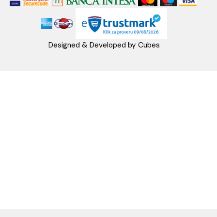
PRATITE NAS
Napomena: Cene na sajtu važe isključivo za kupovinu putem WEB SH
mogu se razlikovati od cena u maloprodajnim objektima. Cene na sa
iskazane u dinarima sa uračunatim PDV-om. Plaćanje se vrši isklju
dinarima (RSD). Svi artikli prikazani na sajtu su deo naše ponud
podrazumeva se da su uvek dostupni na lageru. Slike, tehnički crteži
proizvoda i cene su postavljeni tako da što je bolje moguće pre
svaki proizvod ali ne možemo garantovati da su sve informacije kom
i bez grešaka. Sve informacije u vezi raspoloživosti artikala i nj
specifikacija možete dobiti na broj telefona 062/604-080 kao i n
adresu: webshop@aquacasa.rs