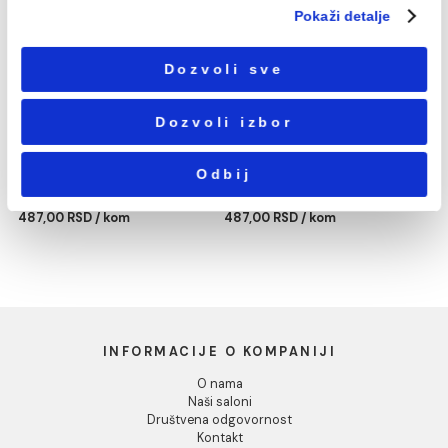
сагласности
Podešavanja
Statistika
PP-R REDUKCIJA 63/25
PP-R REDUKCIJA 63/32
mm
mm
487,00 RSD / kom
487,00 RSD / kom
Marketing
Pokaži detalje
Dozvoli sve
Dozvoli izbor
Odbij
PP-R REDUKCIJA 63/40
PP-R REDUKCIJA 63/50