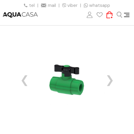
tel
|
mail
|
viber
|
whatsapp