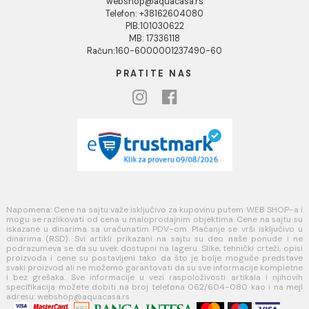
Blog
USLOVI KORIŠĆENJA
Opšti uslovi prodaje u internet prodavnici
Uslovi korišćenja internet prodavnice
Politika privatnosti i zaštita podataka
Politika kolačića
PLAĆANJE I ISPORUKA
Načini plaćanja
Načini isporuke
MINOTTI
Koste Abraševića 12,
11271 Surčin
webshop@aquacasa.rs
Telefon: +38162604080
PIB:101030622
MB: 17336118
Račun:160-6000001237490-60