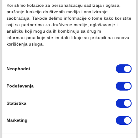
324,00 RSD / kom
324,00 RSD / kom
Ovaj veb sajt koristi kolačiće
Koristimo kolačiće za personalizaciju sadržaja i oglasa,
pružanje funkcija društvenih medija i analiziranje
saobraćaja. Takođe delimo informacije o tome kako koris
PP-R REDUKCIJA 50/32
PP-R REDUKCIJA 50/40
sajt sa partnerima za društvene medije, oglašavanje i
mm
mm
analitiku koji mogu da ih kombinuju sa drugim
324,00 RSD / kom
324,00 RSD / kom
informacijama koje ste im dali ili koje su prikupili na osn
korišćenja usluga.
Избор
Neophodni