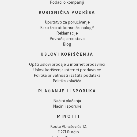
mm
mm
487,00 RSD / kom
487,00 RSD / kom
INFORMACIJE O KOMPANIJI
O nama
Naši saloni
Društvena odgovornost
Kontakt
Podaci o kompaniji
KORISNIČKA PODRŠKA
Uputstvo za poručivanje
Kako kreirati korisnički nalog?
Reklamacije
Povraćaj sredstava