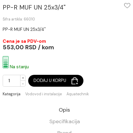
PP-R MUF UN 25x3/4"
Šifra artikla: 66010
PP-R MUF UN 25x3/4"
Cena je sa PDV-om
553,00 RSD / kom
Na stanju
+
DODAJ U KORPU
-
Kategorija
Vodovod i instalacije
Aquatechnik