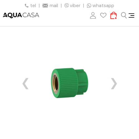
tel
|
mail
|
viber
|
whatsapp