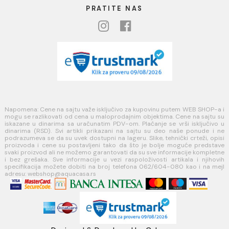
Uslovi korišćenja internet prodavnice
Politika privatnosti i zaštita podataka
Politika kolačića
PLAĆANJE I ISPORUKA
Načini plaćanja
Načini isporuke
MINOTTI
Koste Abraševića 12,
11271 Surčin
webshop@aquacasa.rs
Telefon: +38162604080
PIB:101030622
MB: 17336118
Račun:160-6000001237490-60
PRATITE NAS