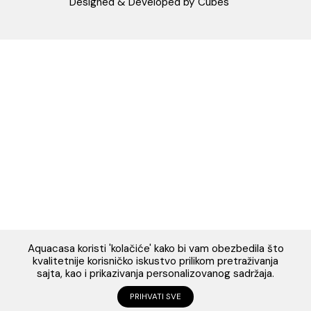
Napomena: Cene na sajtu važe isključivo za kupovinu putem WEB SH
mogu se razlikovati od cena u maloprodajnim objektima. Cene na sa
iskazane u dinarima sa uračunatim PDV-om. Plaćanje se vrši isklju
dinarima (RSD). Svi artikli prikazani na sajtu su deo naše ponud
podrazumeva se da su uvek dostupni na lageru. Slike, tehnički crteži
proizvoda i cene su postavljeni tako da što je bolje moguće pre
svaki proizvod ali ne možemo garantovati da su sve informacije kom
i bez grešaka. Sve informacije u vezi raspoloživosti artikala i nj
specifikacija možete dobiti na broj telefona 062/604-080 kao i n
adresu: webshop@aquacasa.rs
Designed & Developed by Cubes