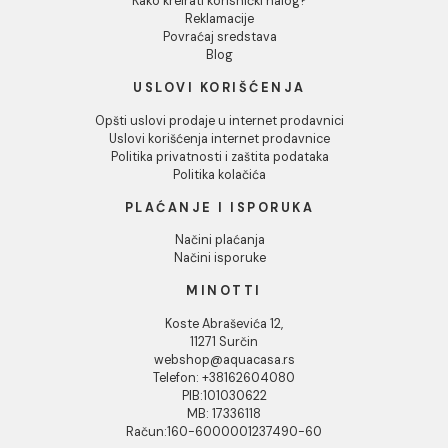
INFORMACIJE O KOMPANIJI
O nama
Naši saloni
Društvena odgovornost
Kontakt
Podaci o kompaniji
KORISNIČKA PODRŠKA
Uputstvo za poručivanje
Kako kreirati korisnički nalog?
Reklamacije
Povraćaj sredstava
Blog
USLOVI KORIŠĆENJA
Opšti uslovi prodaje u internet prodavnici