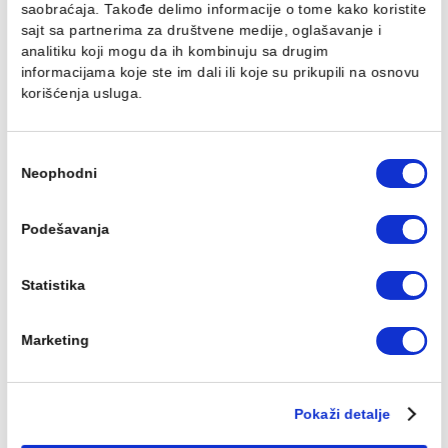
Ovaj veb sajt koristi kolačiće
Koristimo kolačiće za personalizaciju sadržaja i oglasa,
PP-R REDUKCIJA 50/32
PP-R REDUKCIJA 50/40
pružanje funkcija društvenih medija i analiziranje
mm
mm
saobraćaja. Takođe delimo informacije o tome kako koris
324,00 RSD / kom
324,00 RSD / kom
sajt sa partnerima za društvene medije, oglašavanje i
analitiku koji mogu da ih kombinuju sa drugim
informacijama koje ste im dali ili koje su prikupili na osn
korišćenja usluga.
Избор
Neophodni
сагласности