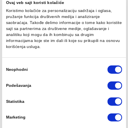
PP-R REDUKCIJA 50/20
PP-R REDUKCIJA 50/25
mm
mm
324,00 RSD / kom
324,00 RSD / kom
Ovaj veb sajt koristi kolačiće
Koristimo kolačiće za personalizaciju sadržaja i oglasa,
pružanje funkcija društvenih medija i analiziranje
saobraćaja. Takođe delimo informacije o tome kako koris
sajt sa partnerima za društvene medije, oglašavanje i
PP-R REDUKCIJA 50/32
PP-R REDUKCIJA 50/40
analitiku koji mogu da ih kombinuju sa drugim
mm
mm
informacijama koje ste im dali ili koje su prikupili na osn
324,00 RSD / kom
324,00 RSD / kom
korišćenja usluga.