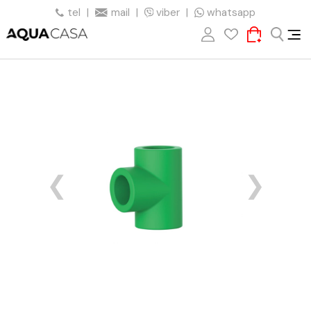
tel
|
mail
|
viber
|
whatsapp