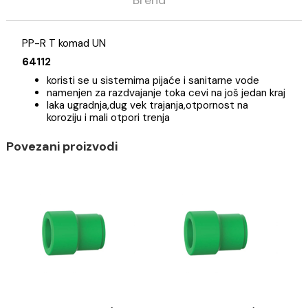
Opis
Specifikacija
Brend
PP-R T komad UN
64112
koristi se u sistemima pijaće i sanitarne vode
namenjen za razdvajanje toka cevi na još jedan kr
laka ugradnja,dug vek trajanja,otpornost na
koroziju i mali otpori trenja
Povezani proizvodi