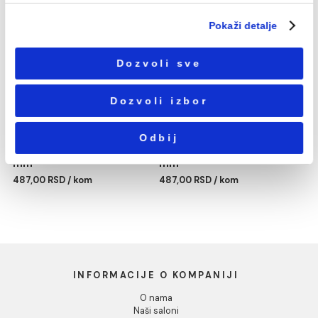
Избор
Neophodni
сагласности
Podešavanja
Statistika
PP-R REDUKCIJA 63/25
PP-R REDUKCIJA 63/32
mm
mm
Marketing
487,00 RSD / kom
487,00 RSD / kom
Pokaži detalje
Dozvoli sve
Dozvoli izbor