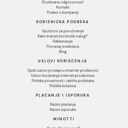
Odbij
PP-R REDUKCIJA 63/40
PP-R REDUKCIJA 63/50
mm
mm
487,00 RSD / kom
487,00 RSD / kom
INFORMACIJE O KOMPANIJI
O nama
Naši saloni
Društvena odgovornost
Kontakt
Podaci o kompaniji
KORISNIČKA PODRŠKA
Uputstvo za poručivanje
Kako kreirati korisnički nalog?