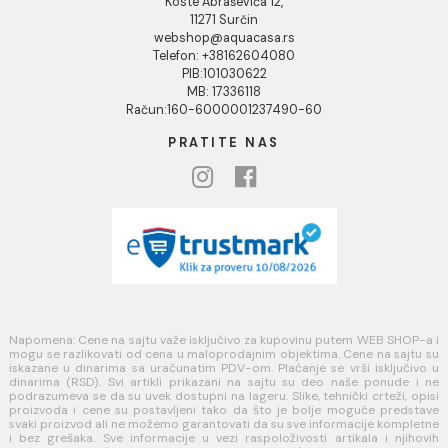
Reklamacije
Povraćaj sredstava
Blog
USLOVI KORIŠĆENJA
Opšti uslovi prodaje u internet prodavnici
Uslovi korišćenja internet prodavnice
Politika privatnosti i zaštita podataka
Politika kolačića
PLAĆANJE I ISPORUKA
Načini plaćanja
Načini isporuke
MINOTTI
Koste Abraševića 12,
11271 Surčin
webshop@aquacasa.rs
Telefon: +38162604080
PIB:101030622