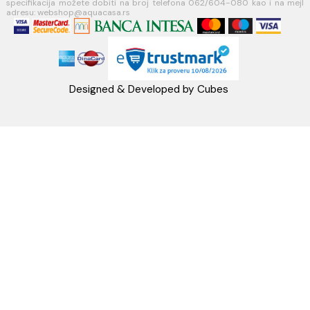
MB: 17336118
Račun:160-6000001237490-60
PRATITE NAS
Napomena: Cene na sajtu važe isključivo za kupovinu putem WEB SH
mogu se razlikovati od cena u maloprodajnim objektima. Cene na sa
iskazane u dinarima sa uračunatim PDV-om. Plaćanje se vrši isklju
dinarima (RSD). Svi artikli prikazani na sajtu su deo naše ponud
podrazumeva se da su uvek dostupni na lageru. Slike, tehnički crteži
proizvoda i cene su postavljeni tako da što je bolje moguće pre
svaki proizvod ali ne možemo garantovati da su sve informacije kom
i bez grešaka. Sve informacije u vezi raspoloživosti artikala i nj
specifikacija možete dobiti na broj telefona 062/604-080 kao i n
adresu: webshop@aquacasa.rs