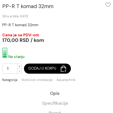
PP-R T komad 32mm
Šifra artikla: 64112
PP-R T komad 32mm
Cena je sa PDV-om
170,00 RSD / kom
Na stanju
+
DODAJ U KORPU
-
Kategorija
Vodovod i instalacije
Aquatechnik