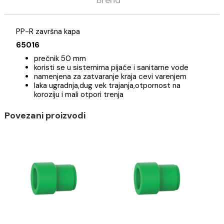
Opis
Specifikacija
Brend
PP-R završna kapa
65016
prečnik 50 mm
koristi se u sistemima pijaće i sanitarne vode
namenjena za zatvaranje kraja cevi varenjem
laka ugradnja,dug vek trajanja,otpornost na
koroziju i mali otpori trenja
Povezani proizvodi