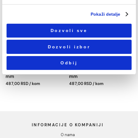
Избор
Neophodni
сагласности
Podešavanja
Statistika
PP-R REDUKCIJA 63/25
PP-R REDUKCIJA 63/32
mm
mm
Marketing
487,00 RSD / kom
487,00 RSD / kom
Pokaži detalje
Dozvoli sve
Dozvoli izbor