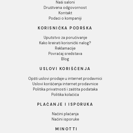
Odbij
PP-R REDUKCIJA 63/40
PP-R REDUKCIJA 63/50
mm
mm
487,00 RSD / kom
487,00 RSD / kom
INFORMACIJE O KOMPANIJI
O nama
Naši saloni
Društvena odgovornost
Kontakt
Podaci o kompaniji
KORISNIČKA PODRŠKA
Uputstvo za poručivanje