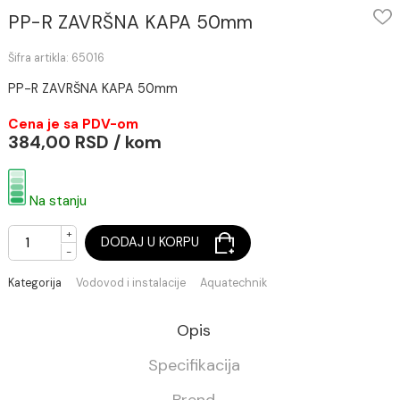
PP-R ZAVRŠNA KAPA 50mm
Šifra artikla: 65016
PP-R ZAVRŠNA KAPA 50mm
Cena je sa PDV-om
384,00 RSD / kom
Na stanju
+
DODAJ U KORPU
-
Kategorija
Vodovod i instalacije
Aquatechnik