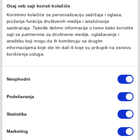
PP-R REDUKCIJA 50/20
PP-R REDUKCIJA 50/25
mm
mm
324,00 RSD / kom
324,00 RSD / kom
Ovaj veb sajt koristi kolačiće
Koristimo kolačiće za personalizaciju sadržaja i oglasa,
pružanje funkcija društvenih medija i analiziranje
saobraćaja. Takođe delimo informacije o tome kako koris
sajt sa partnerima za društvene medije, oglašavanje i
PP-R REDUKCIJA 50/32
PP-R REDUKCIJA 50/40
analitiku koji mogu da ih kombinuju sa drugim
mm
mm
informacijama koje ste im dali ili koje su prikupili na osn
324,00 RSD / kom
324,00 RSD / kom
korišćenja usluga.