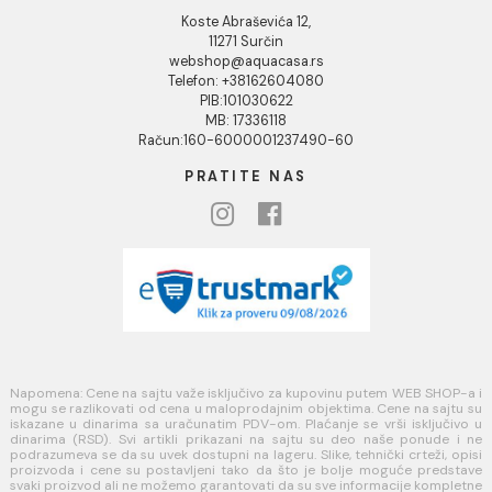
Kako kreirati korisnički nalog?
Reklamacije
Povraćaj sredstava
Blog
USLOVI KORIŠĆENJA
Opšti uslovi prodaje u internet prodavnici
Uslovi korišćenja internet prodavnice
Politika privatnosti i zaštita podataka
Politika kolačića
PLAĆANJE I ISPORUKA
Načini plaćanja
Načini isporuke
MINOTTI
Koste Abraševića 12,
11271 Surčin
webshop@aquacasa.rs
Telefon: +38162604080