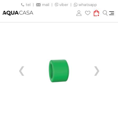
tel
|
mail
|
viber
|
whatsapp