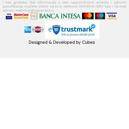
PIB:101030622
MB: 17336118
Račun:160-6000001237490-60
PRATITE NAS
Napomena: Cene na sajtu važe isključivo za kupovinu putem WEB SH
mogu se razlikovati od cena u maloprodajnim objektima. Cene na sa
iskazane u dinarima sa uračunatim PDV-om. Plaćanje se vrši isklju
dinarima (RSD). Svi artikli prikazani na sajtu su deo naše ponud
podrazumeva se da su uvek dostupni na lageru. Slike, tehnički crteži
proizvoda i cene su postavljeni tako da što je bolje moguće pre
svaki proizvod ali ne možemo garantovati da su sve informacije kom
i bez grešaka. Sve informacije u vezi raspoloživosti artikala i nj
specifikacija možete dobiti na broj telefona 062/604-080 kao i n
adresu: webshop@aquacasa.rs