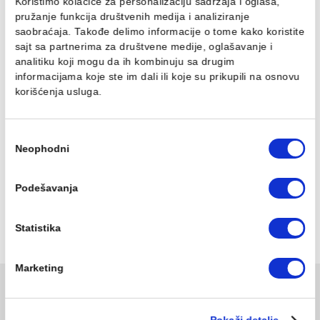
Sa ormarićem i LED rasvetom
Dimenzije: 773 x 930 mm
Korpus izrađen od bele iverice, a front od
medijapana visokog sjaja
Ovaj veb sajt koristi kolačiće
Povezani proizvodi
Koristimo kolačiće za personalizaciju sadržaja i oglasa,
pružanje funkcija društvenih medija i analiziranje
saobraćaja. Takođe delimo informacije o tome kako koris
sajt sa partnerima za društvene medije, oglašavanje i
analitiku koji mogu da ih kombinuju sa drugim
informacijama koje ste im dali ili koje su prikupili na osn
korišćenja usluga.
Избор
Neophodni
сагласности
PRIMA Toaletno ogledalo
PRIMA Toaletni ormarić 
ART 60
Vertikala
Podešavanja