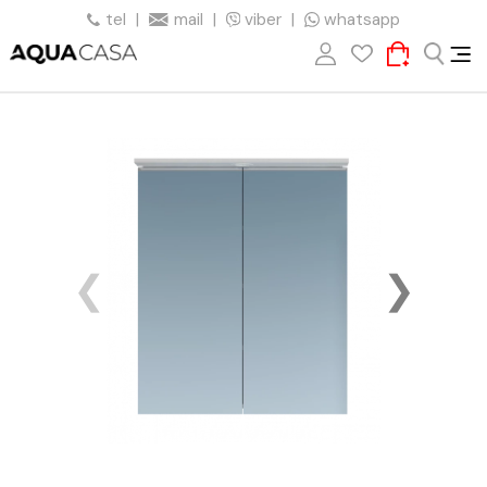
tel
|
mail
|
viber
|
whatsapp