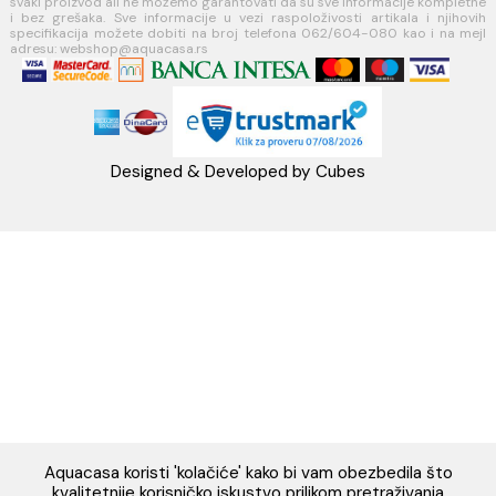
Napomena: Cene na sajtu važe isključivo za kupovinu putem WEB SH
mogu se razlikovati od cena u maloprodajnim objektima. Cene na sa
iskazane u dinarima sa uračunatim PDV-om. Plaćanje se vrši isklju
dinarima (RSD). Svi artikli prikazani na sajtu su deo naše ponud
podrazumeva se da su uvek dostupni na lageru. Slike, tehnički crteži
proizvoda i cene su postavljeni tako da što je bolje moguće pre
svaki proizvod ali ne možemo garantovati da su sve informacije kom
i bez grešaka. Sve informacije u vezi raspoloživosti artikala i nj
specifikacija možete dobiti na broj telefona 062/604-080 kao i n
adresu: webshop@aquacasa.rs