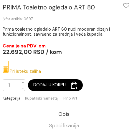
PRIMA Toaletno ogledalo ART 80
Šifra artikla: 0697
Prima toaletno ogledalo ART 80 nudi moderan dizajn i
funkcionalnost, savršeno za srednja i veća kupatila.
Cena je sa PDV-om
22.692,00 RSD / kom
Pri isteku zaliha
+
DODAJ U KORPU
-
Kategorija
Kupatilski nameštaj
Pino Art