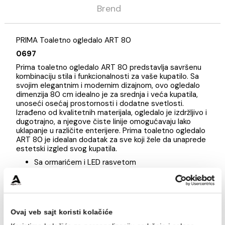
Opis
Specifikacija
Brend
PRIMA Toaletno ogledalo ART 80
0697
Prima toaletno ogledalo ART 80 predstavlja savršenu
kombinaciju stila i funkcionalnosti za vaše kupatilo. Sa
svojim elegantnim i modernim dizajnom, ovo ogledalo
dimenzija 80 cm idealno je za srednja i veća kupatila,
unoseći osećaj prostornosti i dodatne svetlosti.
Izrađeno od kvalitetnih materijala, ogledalo je izdržljivo
dugotrajno, a njegove čiste linije omogućavaju lako
uklapanje u različite enterijere. Prima toaletno ogledal
ART 80 je idealan dodatak za sve koji žele da unapre
estetski izgled svog kupatila.