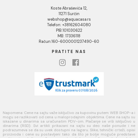
USLOVI KORIŠĆENJA
Opšti uslovi prodaje u internet prodavnici
Uslovi korišćenja internet prodavnice
Politika privatnosti i zaštita podataka
Politika kolačića
PLAĆANJE I ISPORUKA
Načini plaćanja
Načini isporuke
MINOTTI
Koste Abraševića 12,
11271 Surčin
webshop@aquacasa.rs
Telefon: +38162604080
PIB:101030622
MB: 17336118
Račun:160-6000001237490-60
PRATITE NAS