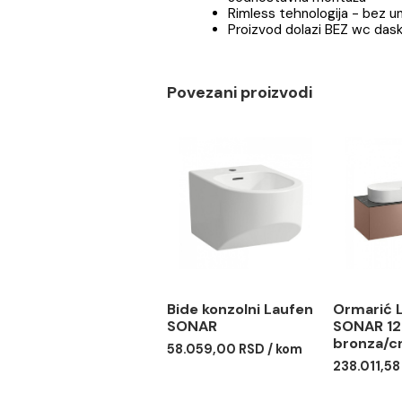
Kombinovani odvod
Sanitarna keramika
Moderan dizajn
Lako održavanje
Jednostavna montaž
Rimless tehnologija 
Proizvod dolazi BEZ 
Povezani proizvodi