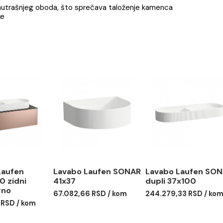
a
- bez unutrašnjeg oboda, što sprečava taloženje kamenca
wc daske