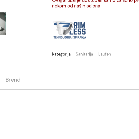
Ovaj artikal je dostupan sa
nekom od naših salona
Kategorija
Sanitarija
Laufen
ja
Brend
n SONAR