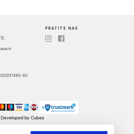
Laufen SONAR
Lavabo LAUFEN SONAR
7x100
410x365x140
33 RSD / kom
98.651,34 RSD / kom
NOTTI
PRATITE NAS
ste Abraševića 12,
271 Surčin
ebshop@aquacasa.rs
lefon:
38162604080
B:101030622
: 17336118
ačun:160-6000001237490-60