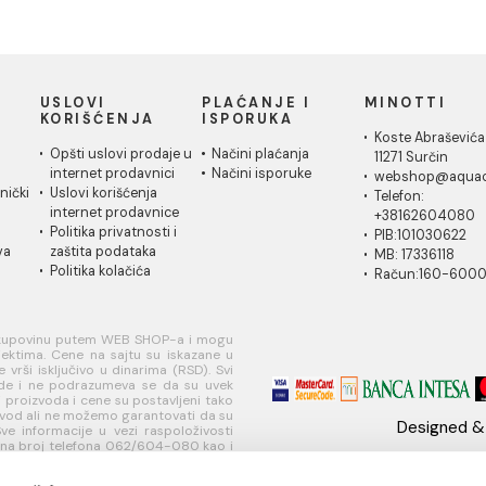
arić Laufen
Lavabo Laufen SONAR
Lavabo 
AR 120 zidni
41x37
dupli 3
nza/crno
67.082,66 RSD / kom
244.279,
011,58 RSD / kom
IČKA
USLOVI
PLAĆANJE I
MI
A
KORIŠĆENJA
ISPORUKA
Ko
 za
Opšti uslovi prodaje u
Načini plaćanja
11
je
internet prodavnici
Načini isporuke
w
ati korisnički
Uslovi korišćenja
Te
internet prodavnice
+
je
Politika privatnosti i
PI
sredstava
zaštita podataka
MB
Politika kolačića
R