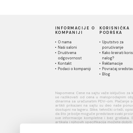
Bide konzolni Laufen
Orm
SONAR
SON
bro
58.059,00 RSD / kom
238.
INFORMACIJE O
KORISN
KOMPANIJI
PODRŠK
O nama
Uputstvo
Naši saloni
poručivan
Društvena
Kako kreir
odgovornost
nalog?
Kontakt
Reklamaci
Podaci o kompaniji
Povraćaj 
Blog