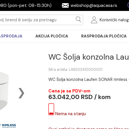
2604080 (pon-pet: 08-15:30h)
webshop@aquac
Ko
RASPRODAJA
AKCIJA PLOČICA
RASPRODA
WC Šolja konzo
Šifra artikla: LA8203410000001
WC Šolja konzolna Laufen S
Cena je sa PDV-om
63.042,00 RSD / 
Nema na stanju