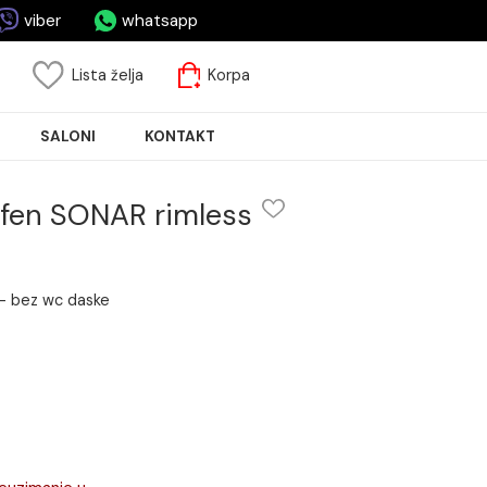
asa.rs
viber
whatsapp
risnički nalog
Lista želja
Korpa
JA PLOČICA
SALONI
KONTAKT
lna Laufen SONAR rimless
ONAR rimless - bez wc daske
kom