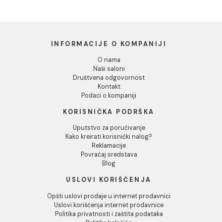
Dozvoli izbor
Odbij
Baterija za sudoperu
Baterija za sudoperu
MINOTTI STANDARD
MINOTTI STANDARD
zidna duga lula lekarska
zidna kratka lula
7.186,00 RSD / kom
6.499,00 RSD / kom
INFORMACIJE O KOMPANIJI
O nama