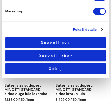
STANDARD
STANDARD sa donjim
informacijama koje ste im dali ili koje su prikupili na osn
prebacivačem
korišćenja usluga.
8.207,00 RSD / kom
8.671,00 RSD / kom
Избор
Neophodni
сагласности
Podešavanja
Statistika
Marketing
Baterija zidna MINOTTI
Baterija za sudoperu
STANDARD švedska lula
MINOTTI STANDARD
zidna duga lula
5.998,00 RSD / kom
6.622,00 RSD / kom
Pokaži detalje
Dozvoli sve