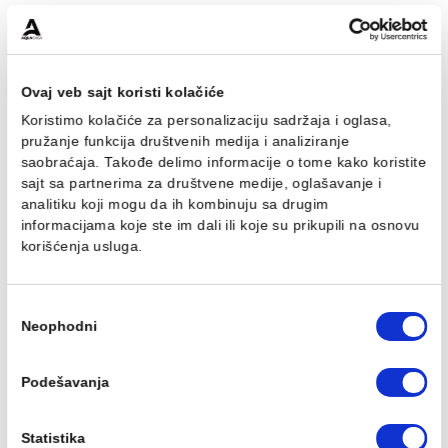
Baterija frizerska
Baterija za protočni bojl
MINOTTI STANDARD
MINOTTI STANDARD
7.100,00 RSD / kom
5.754,00 RSD / kom
Ovaj veb sajt koristi kolačiće
Koristimo kolačiće za personalizaciju sadržaja i oglasa,
pružanje funkcija društvenih medija i analiziranje
saobraćaja. Takođe delimo informacije o tome kako koris
sajt sa partnerima za društvene medije, oglašavanje i
analitiku koji mogu da ih kombinuju sa drugim
Baterija za kadu MINOTTI
Baterija za kadu MINOTT