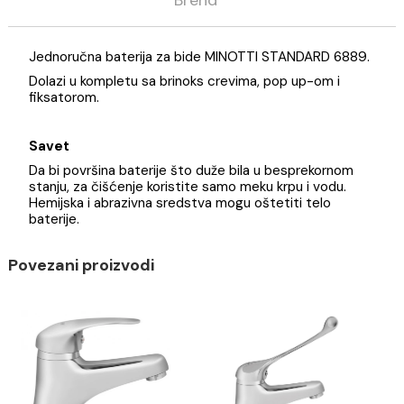
Opis
Specifikacija
Brend
Jednoručna baterija za bide MINOTTI STANDARD 6889
Dolazi u kompletu sa brinoks crevima, pop up-om i
fiksatorom.
Savet
Da bi površina baterije što duže bila u besprekornom
stanju, za čišćenje koristite samo meku krpu i vodu.
Hemijska i abrazivna sredstva mogu oštetiti telo
baterije.
Povezani proizvodi