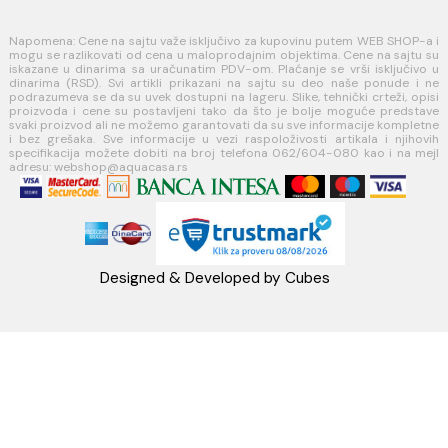
MINOTTI
Koste Abraševića 12,
11271 Surčin
webshop@aquacasa.rs
Telefon: +38162604080
PIB:101030622
MB: 17336118
Račun:160-6000001237490-60
PRATITE NAS
Napomena: Cene na sajtu važe isključivo za kupovinu putem WEB SH