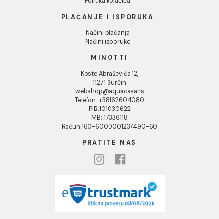
Naši saloni
Društvena odgovornost
Kontakt
Podaci o kompaniji
KORISNIČKA PODRŠKA
Uputstvo za poručivanje
Kako kreirati korisnički nalog?
Reklamacije
Povraćaj sredstava
Blog
USLOVI KORIŠĆENJA
Opšti uslovi prodaje u internet prodavnici
Uslovi korišćenja internet prodavnice
Politika privatnosti i zaštita podataka
Politika kolačića
PLAĆANJE I ISPORUKA
Načini plaćanja
Načini isporuke