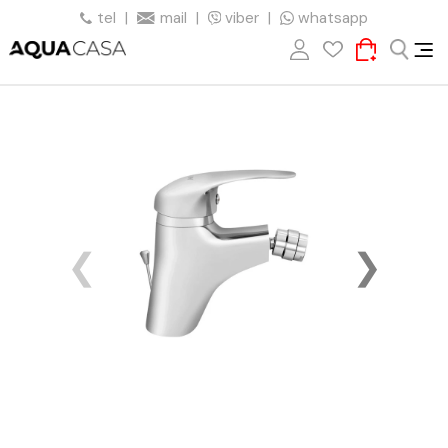
tel
|
mail
|
viber
|
whatsapp