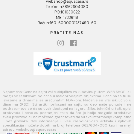
Kako kreirati korisnički nalog?
Reklamacije
Povraćaj sredstava
Blog
USLOVI KORIŠĆENJA
Opšti uslovi prodaje u internet prodavnici
Uslovi korišćenja internet prodavnice
Politika privatnosti i zaštita podataka
Politika kolačića
PLAĆANJE I ISPORUKA
Načini plaćanja
Načini isporuke
MINOTTI
Koste Abraševića 12,
11271 Surčin
webshop@aquacasa.rs
Telefon: +38162604080
PIB:101030622