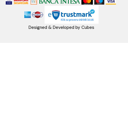
MB: 17336118
Račun:160-6000001237490-60
PRATITE NAS
Napomena: Cene na sajtu važe isključivo za kupovinu putem WEB SH
mogu se razlikovati od cena u maloprodajnim objektima. Cene na sa
iskazane u dinarima sa uračunatim PDV-om. Plaćanje se vrši isklju
dinarima (RSD). Svi artikli prikazani na sajtu su deo naše ponud
podrazumeva se da su uvek dostupni na lageru. Slike, tehnički crteži
proizvoda i cene su postavljeni tako da što je bolje moguće pre
svaki proizvod ali ne možemo garantovati da su sve informacije kom
i bez grešaka. Sve informacije u vezi raspoloživosti artikala i nj
specifikacija možete dobiti na broj telefona 062/604-080 kao i n
adresu: webshop@aquacasa.rs