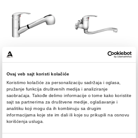
Baterija za lavabo
Baterija za lavabo
MINOTTI STANDARD
MINOTTI STANDARD
lekarska
5.638,00 RSD / kom
6.169,00 RSD / kom
Baterija frizerska
Baterija za protočni bojl
MINOTTI STANDARD
MINOTTI STANDARD