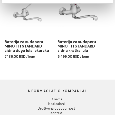
Marketing
Pokaži detalje
Baterija zidna MINOTTI
Baterija za sudoperu
Dozvoli sve
STANDARD švedska lula
MINOTTI STANDARD
zidna duga lula
5.998,00 RSD / kom
Dozvoli izbor
6.622,00 RSD / kom
Odbij