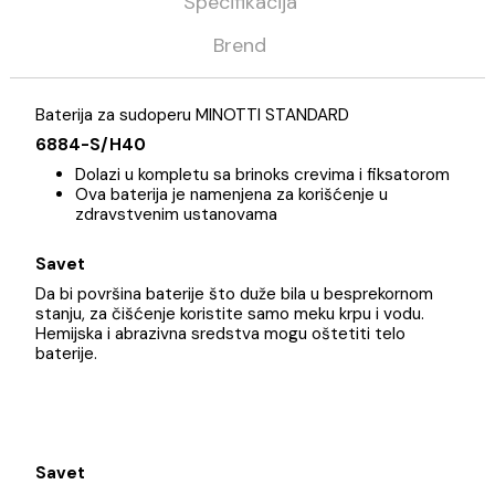
Opis
Specifikacija
Brend
Baterija za sudoperu MINOTTI STANDARD
6884-S/H40
Dolazi u kompletu sa brinoks crevima i fiksatoro
Ova baterija je namenjena za korišćenje u
zdravstvenim ustanovama
Savet
Da bi površina baterije što duže bila u besprekornom
stanju, za čišćenje koristite samo meku krpu i vodu.
Hemijska i abrazivna sredstva mogu oštetiti telo