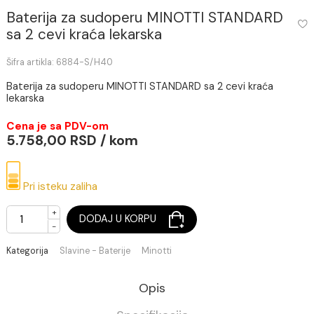
Baterija za sudoperu MINOTTI STANDAR
sa 2 cevi kraća lekarska
Šifra artikla: 6884-S/H40
Baterija za sudoperu MINOTTI STANDARD sa 2 cevi kraća
lekarska
Cena je sa PDV-om
5.758,00 RSD / kom
Pri isteku zaliha
+
DODAJ U KORPU
-
Kategorija
Slavine - Baterije
Minotti