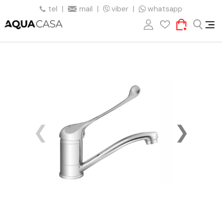
tel
|
mail
|
viber
|
whatsapp