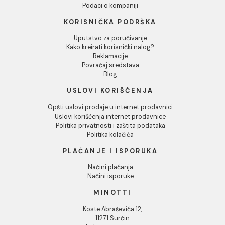
Baterija za sudoperu
Baterija za sudoperu
MINOTTI STANDARD
MINOTTI STANDARD
zidna duga lula lekarska
zidna kratka lula
7.186,00 RSD / kom
6.499,00 RSD / kom
INFORMACIJE O KOMPANIJI
O nama
Naši saloni
Društvena odgovornost
Kontakt
Podaci o kompaniji
KORISNIČKA PODRŠKA
Uputstvo za poručivanje