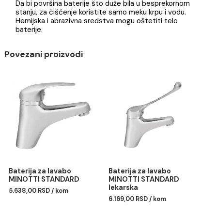
baterije.
Savet
Da bi površina baterije što duže bila u besprekornom
stanju, za čišćenje koristite samo meku krpu i vodu.
Hemijska i abrazivna sredstva mogu oštetiti telo
baterije.
Povezani proizvodi