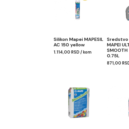
Povezani proizvodi
Silikon Mapei MAPESIL
Sre
AC 150 yellow
MAP
SMO
1.114,00 RSD / kom
0.7
871,