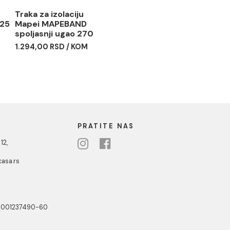
apei
Traka za izolaciju
D T white 25
Mapei MAPEBAND
spoljasnji ugao 270
D / kg
1.294,00 RSD / KOM