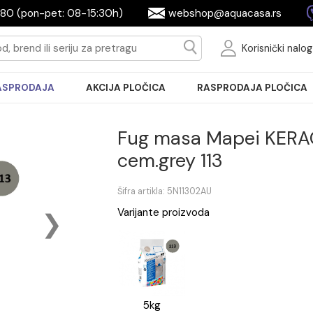
2604080 (pon-pet: 08-15:30h)
webshop@aquac
Ko
RASPRODAJA
AKCIJA PLOČICA
RASPRODA
Fug masa Mape
cem.grey 113
Šifra artikla: 5N11302AU
Varijante proizvoda