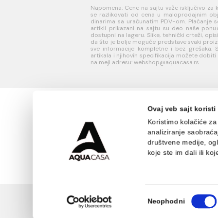
INFORMACIJE O
KORISN
KOMPANIJI
PODRŠK
O nama
Uputstvo
Naši saloni
poručivan
Društvena
Kako kreir
odgovornost
nalog?
Kontakt
Reklamaci
Podaci o kompaniji
Povraćaj 
Blog
Napomena: Cene na sajtu važe isklj
se razlikovati od cena u maloprodaj
dinarima sa uračunatim PDV-om. Plaća
artikli prikazani na sajtu su deo 
dostupni na lageru. Slike, tehnički crt
da što je bolje moguće predstave sv
sve informacije kompletne i bez gre
artikala i njihovih specifikacija mož
na mejl adresu: webshop@aquacasa.r