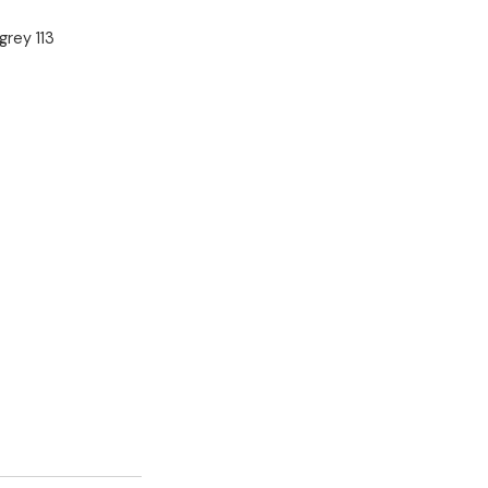
FF 2 kg cem.grey 113
e
Mapei