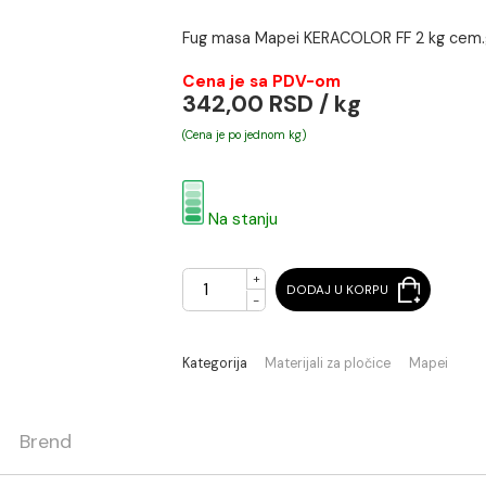
5kg
Fug masa Mapei KERACOLOR 
Cena je sa PDV-om
342,00 RSD / kg
(Cena je po jednom kg)
Na stanju
+
DODAJ U KORPU
-
Kategorija
Materijali za pločic