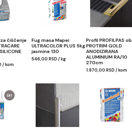
dstvo za čiščenje
Fug masa Mapei
Profil P
EI ULTRACARE
ULTRACOLOR PLUS 5kg
PROTRI
OTH SILICONE
jasmine 130
ANODIZ
5L
ALUMINI
546,00 RSD / kg
270cm
00 RSD / kom
1.870,00