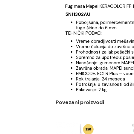
Opis
Specifikaci
Fug masa Mapei KERACOLO
5N11302AU
Poboljšana, polimerce
fuge širine do 6 mm
TEHNIČKI PODACI:
Vreme obradljivosti m
Vreme čekanja do za
Prohodnost za lak peš
Spremno za upotrebu
Nanošenje: gumenom M
Završna obrada: MAPE
EMICODE: EC1 R Plus 
Rok trajanja: 24 mes
Potrošnja: u zavisnost
Pakovanje: 2 kg