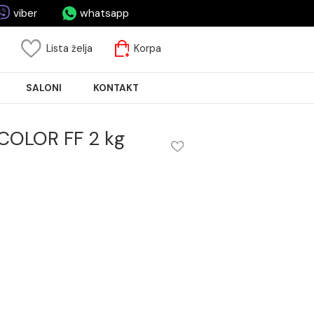
asa.rs
viber
whatsapp
risnički nalog
Lista želja
Korpa
JA PLOČICA
SALONI
KONTAKT
i KERACOLOR FF 2 kg