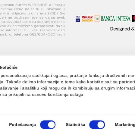
IČKA
USLOVI
PLAĆANJE I
MI
A
KORIŠĆENJA
ISPORUKA
Ko
 za
Opšti uslovi prodaje u
Načini plaćanja
11
je
internet prodavnici
Načini isporuke
w
ati korisnički
Uslovi korišćenja
Te
internet prodavnice
+
je
Politika privatnosti i
PI
sredstava
zaštita podataka
MB
Politika kolačića
R
učivo za kupovinu putem WEB SHOP-a i mogu
nim objektima. Cene na sajtu su iskazane u
nje se vrši isključivo u dinarima (RSD). Svi
naše ponude i ne podrazumeva se da su uvek
eži, opisi proizvoda i cene su postavljeni tako
aki proizvod ali ne možemo garantovati da su
šaka. Sve informacije u vezi raspoloživosti
ete dobiti na broj telefona 062/604-080 kao i
s