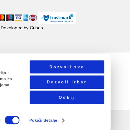
NOTTI
PRATITE NAS
ste Abraševića 12,
271 Surčin
ebshop@aquacasa.rs
lefon:
38162604080
B:101030622
: 17336118
ačun:160-6000001237490-60
Designed & Developed by Cubes