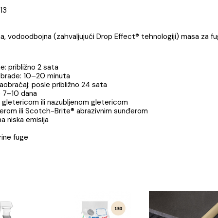
ja
Brend
R FF 113
mentna, vodoodbojna (zahvaljujući Drop Effect® tehnologij
ešavine: približno 2 sata
vršne obrade: 10–20 minuta
ački saobraćaj: posle približno 24 sata
: posle 7–10 dana
APEI gletericom ili nazubljenom gletericom
I sunđerom ili Scotch-Brite® abrazivnim sunđerom
– veoma niska emisija
eca
i od širine fuge