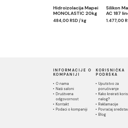
Hidroizolacija Mapei
Sil
MONOLASTIC 20kg
AC 1
484,00 RSD / kg
1.47