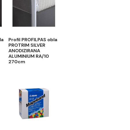
ROFILPAS obla
Profil PROFILPAS obla
M GOLD
PROTRIM SILVER
IRANA
ANODIZIRANA
UM RA/10
ALUMINIUM RA/10
270cm
 RSD / kom