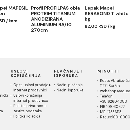
ikon Mapei MAPESIL
Profil PROFILPAS obla
Lepak M
87 linen
PROTRIM TITANIUM
KERABON
ANODIZIRANA
kg
7,00 RSD / kom
ALUMINIUM RA/10
82,00 RS
270cm