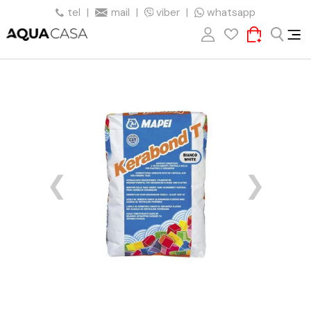
tel
|
mail
|
viber
|
whatsapp