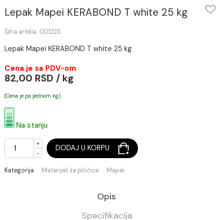
Lepak Mapei KERABOND T white 25 kg
Šifra artikla: 001225
Lepak Mapei KERABOND T white 25 kg
Cena je sa PDV-om
82,00 RSD / kg
(Cena je po jednom kg)
Na stanju
+
DODAJ U KORPU
-
Kategorija
Materijali za pločice
Mapei