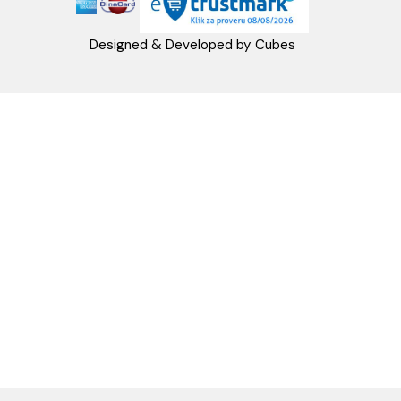
PRATITE NAS
Napomena: Cene na sajtu važe isključivo za kupovinu putem WEB SH
mogu se razlikovati od cena u maloprodajnim objektima. Cene na sa
iskazane u dinarima sa uračunatim PDV-om. Plaćanje se vrši isklju
dinarima (RSD). Svi artikli prikazani na sajtu su deo naše ponud
podrazumeva se da su uvek dostupni na lageru. Slike, tehnički crteži
proizvoda i cene su postavljeni tako da što je bolje moguće pre
svaki proizvod ali ne možemo garantovati da su sve informacije kom
i bez grešaka. Sve informacije u vezi raspoloživosti artikala i nj
specifikacija možete dobiti na broj telefona 062/604-080 kao i n
adresu: webshop@aquacasa.rs