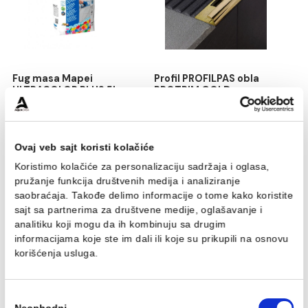
Silikon Mapei MAPESIL AC
Sredstvo za čiščenje
150 yellow
MAPEI ULTRACARE
SMOOTH SILICONE 0.75
1.114,00 RSD / kom
871,00 RSD / kom
Fug masa Mapei
Profil PROFILPAS obla
ULTRACOLOR PLUS 5kg
PROTRIM GOLD
jasmine 130
ANODIZIRANA ALUMINIU
RA/10 270cm
546,00 RSD / kg
1.870,00 RSD / kom
Ovaj veb sajt koristi kolačiće