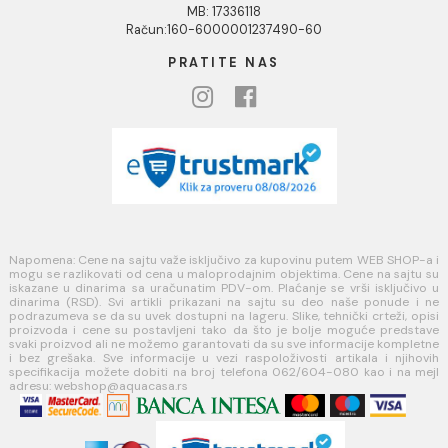
Blog
USLOVI KORIŠĆENJA
Opšti uslovi prodaje u internet prodavnici
Uslovi korišćenja internet prodavnice
Politika privatnosti i zaštita podataka
Politika kolačića
PLAĆANJE I ISPORUKA
Načini plaćanja
Načini isporuke
MINOTTI
Koste Abraševića 12,
11271 Surčin
webshop@aquacasa.rs
Telefon: +38162604080
PIB:101030622
MB: 17336118
Račun:160-6000001237490-60