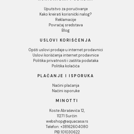
ugao 270
36kg
1.294,00 RSD / KOM
691,00 RSD / kg
INFORMACIJE O KOMPANIJI
O nama
Naši saloni
Društvena odgovornost
Kontakt
Podaci o kompaniji
KORISNIČKA PODRŠKA
Uputstvo za poručivanje
Kako kreirati korisnički nalog?
Reklamacije
Povraćaj sredstava