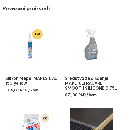
Prohodnost: posle približno posle 24 sata
Spremno za upotrebu: posle približno 14 dana
Nanošenje: nazubljenom gletericom.
EMICODE: EC1 R Plus – veoma niska emisija.
Rok trajanja: 12 meseci.
Potrošnja: 2–5 kg/m².
Pakovanje: vreća od 25 kg
Povezani proizvodi