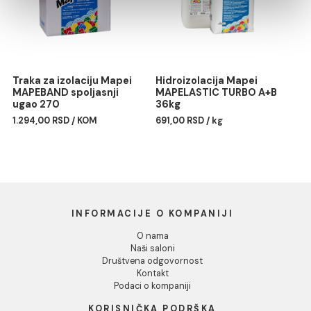
Pokaži detalje
Silikon Mapei MAPESIL AC
Profil PROFILPAS obla
187 linen
PROTRIM TITANIUM
Dozvoli sve
ANODIZIRANA ALUMINIU
1.477,00 RSD / kom
RA/10 270cm
Dozvoli izbor
Odbij
Traka za izolaciju Mapei
Hidroizolacija Mapei
MAPEBAND spoljasnji
MAPELASTIC TURBO A+B