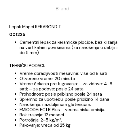
Opis
Specifikacija
Brend
Lepak Mapei KERABOND T
001225
Cementni lepak za keramičke pločice, bez klizanj
na vertikalnim površinama (za nanošenje u debljin
do 5 mm)
TEHNIČKI PODACI:
Vreme obradljivosti mešavine: više od 8 sati
Otvoreno vreme: 20 minuta
Vreme čekanja pre fugovanja: – za zidove: 4–8
sati; – za podove: posle 24 sata.