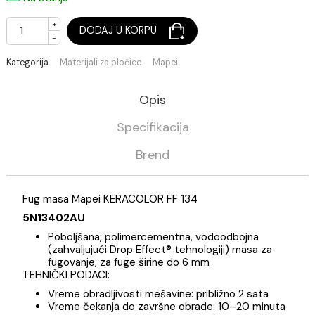
(Cena je po jednom kg)
Na stanju
+
DODAJ U KORPU
-
Kategorija
Materijali za pločice
Mapei
Opis
Specifikacija
Brend
Fug masa Mapei KERACOLOR FF 134
5N13402AU