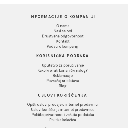
Lepak Mapei KERABOND T
Traka za izolaciju Mapei
white 25 kg
MAPEBAND spoljasnji
ugao 270
82,00 RSD / kg
1.294,00 RSD / KOM
INFORMACIJE O KOMPANIJI