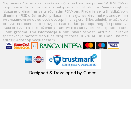
Načini isporuke
MINOTTI
Koste Abraševića 12,
11271 Surčin
webshop@aquacasa.rs
Telefon: +38162604080
PIB:101030622
MB: 17336118
Račun:160-6000001237490-60
PRATITE NAS