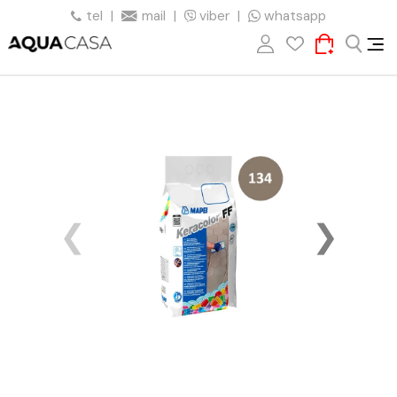
tel
|
mail
|
viber
|
whatsapp