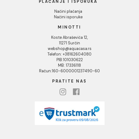
O nama
Naši saloni
Društvena odgovornost
Kontakt
Podaci o kompaniji
KORISNIČKA PODRŠKA
Uputstvo za poručivanje
Kako kreirati korisnički nalog?
Reklamacije
Povraćaj sredstava
Blog
USLOVI KORIŠĆENJA
Opšti uslovi prodaje u internet prodavnici
Uslovi korišćenja internet prodavnice
Politika privatnosti i zaštita podataka
Politika kolačića
PLAĆANJE I ISPORUKA
Načini plaćanja