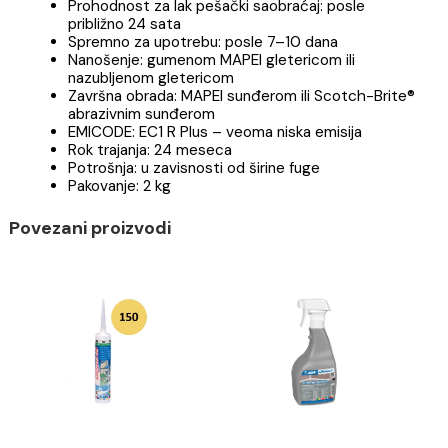
Poboljšana, polimercementna, vodoodbojna
(zahvaljujući Drop Effect® tehnologiji) masa za
fugovanje, za fuge širine do 6 mm
TEHNIČKI PODACI:
Vreme obradljivosti mešavine: približno 2 sata
Vreme čekanja do završne obrade: 10–20 minut
Prohodnost za lak pešački saobraćaj: posle
približno 24 sata
Spremno za upotrebu: posle 7–10 dana
Nanošenje: gumenom MAPEI gletericom ili
nazubljenom gletericom
Završna obrada: MAPEI sunđerom ili Scotch-Brit
abrazivnim sunđerom
EMICODE: EC1 R Plus – veoma niska emisija
Rok trajanja: 24 meseca
Potrošnja: u zavisnosti od širine fuge
Pakovanje: 2 kg
Povezani proizvodi