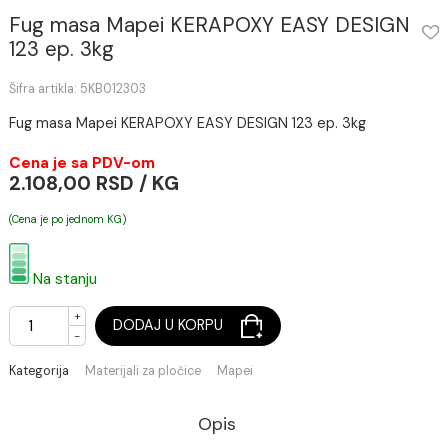
Fug masa Mapei KERAPOXY EASY DESIG
123 ep. 3kg
Šifra artikla: 5KB012303
Fug masa Mapei KERAPOXY EASY DESIGN 123 ep. 3kg
Cena je sa PDV-om
2.108,00 RSD / KG
(Cena je po jednom KG)
Na stanju
+
DODAJ U KORPU
-