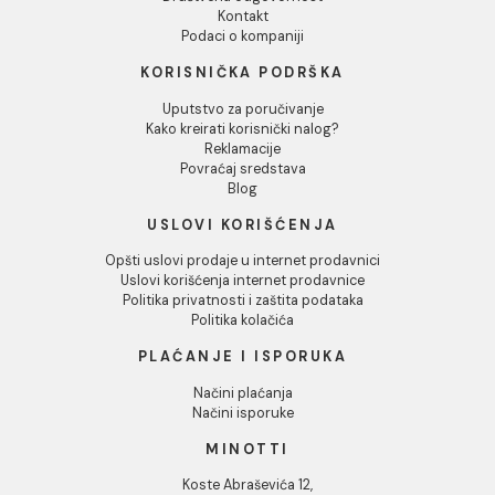
Lepak Mapei KERABOND T
Traka za izolaciju Mapei
white 25 kg
MAPEBAND spoljasnji
ugao 270
82,00 RSD / kg
1.294,00 RSD / KOM
INFORMACIJE O KOMPANIJI
O nama
Naši saloni
Društvena odgovornost
Kontakt
Podaci o kompaniji
KORISNIČKA PODRŠKA