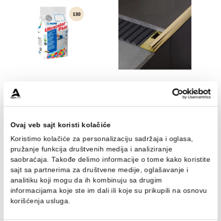
Silikon Mapei MAPESIL AC
Sredstvo za čiščenje
150 yellow
MAPEI ULTRACARE
SMOOTH SILICONE 0.75
1.114,00 RSD / kom
871,00 RSD / kom
Fug masa Mapei
Profil PROFILPAS obla
ULTRACOLOR PLUS 5kg
PROTRIM GOLD
jasmine 130
ANODIZIRANA ALUMINIU