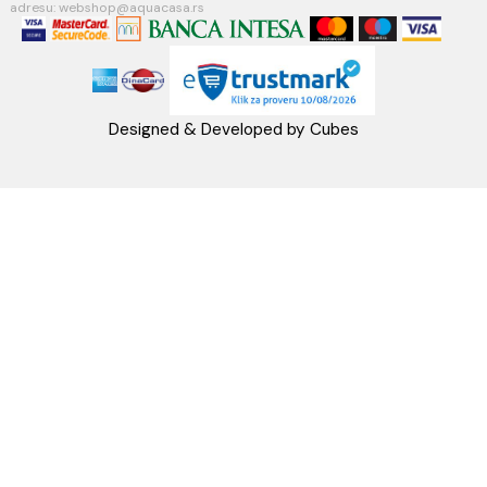
Telefon: +38162604080
PIB:101030622
MB: 17336118
Račun:160-6000001237490-60
PRATITE NAS
Napomena: Cene na sajtu važe isključivo za kupovinu putem WEB SH
mogu se razlikovati od cena u maloprodajnim objektima. Cene na sa
iskazane u dinarima sa uračunatim PDV-om. Plaćanje se vrši isklju
dinarima (RSD). Svi artikli prikazani na sajtu su deo naše ponud
podrazumeva se da su uvek dostupni na lageru. Slike, tehnički crteži
proizvoda i cene su postavljeni tako da što je bolje moguće pre
svaki proizvod ali ne možemo garantovati da su sve informacije kom
i bez grešaka. Sve informacije u vezi raspoloživosti artikala i nj
specifikacija možete dobiti na broj telefona 062/604-080 kao i n