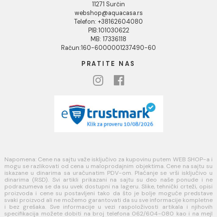
Uputstvo za poručivanje
Kako kreirati korisnički nalog?
Reklamacije
Povraćaj sredstava
Blog
USLOVI KORIŠĆENJA
Opšti uslovi prodaje u internet prodavnici
Uslovi korišćenja internet prodavnice
Politika privatnosti i zaštita podataka
Politika kolačića
PLAĆANJE I ISPORUKA
Načini plaćanja
Načini isporuke
MINOTTI
Koste Abraševića 12,
11271 Surčin
webshop@aquacasa.rs