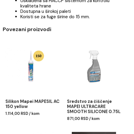
od 1 do 15 mm. Može se koristiti i kao lepak.
PREDNOSTI:
Nanosi se izuzetno lako
Neupojna je i lako se čisti
Sertifikovana kao antibakterijska i otporna na
pojavu buđi
Doprinosi zdravijem unutrašnjem okruženju
Usklađena sa HACCP sistemom za kontrolu
kvaliteta hrane
Dostupna u širokoj paleti
Koristi se za fuge širine do 15 mm.
Povezani proizvodi