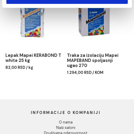
Marketing
Pokaži detalje
Dozvoli sve
Silikon Mapei MAPESIL AC
Profil PROFILPAS obla
187 linen
PROTRIM TITANIUM
ANODIZIRANA ALUMINIU
1.477,00 RSD / kom
Dozvoli izbor
RA/10 270cm
Odbij