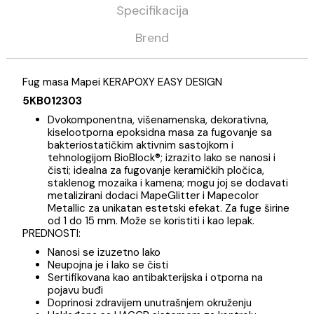
Kategorija
Materijali za pločice
Mapei
Opis
Specifikacija
Brend
Fug masa Mapei KERAPOXY EASY DESIGN
5KB012303
Dvokomponentna, višenamenska, dekorativna,
kiselootporna epoksidna masa za fugovanje sa
bakteriostatičkim aktivnim sastojkom i
tehnologijom BioBlock®; izrazito lako se nanosi i
čisti; idealna za fugovanje keramičkih pločica,
staklenog mozaika i kamena; mogu joj se dodava
metalizirani dodaci MapeGlitter i Mapecolor
Metallic za unikatan estetski efekat. Za fuge širi