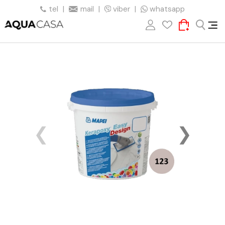
tel
|
mail
|
viber
|
whatsapp