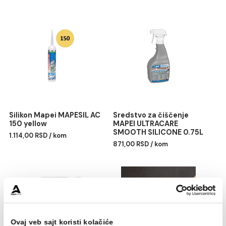
Ugradnja: gumenom gletericom
Završna obrada: MAPEI sunđerom ili Scotch-Brit
abrazivnim sunđerom
EMICODE: EC1 Plus – veoma niska emisija
Rok trajanja: 24 meseca
Potrošnja: u zavisnosti od širine fuga
Pakovanje: 2kg
Povezani proizvodi