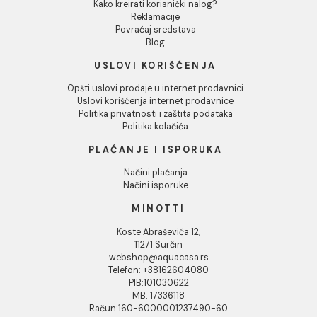
white 25 kg
MAPEBAND spoljasnji
ugao 270
82,00 RSD / kg
1.294,00 RSD / KOM
INFORMACIJE O KOMPANIJI
O nama
Naši saloni
Društvena odgovornost
Kontakt
Podaci o kompaniji
KORISNIČKA PODRŠKA
Uputstvo za poručivanje
Kako kreirati korisnički nalog?
Reklamacije
Povraćaj sredstava