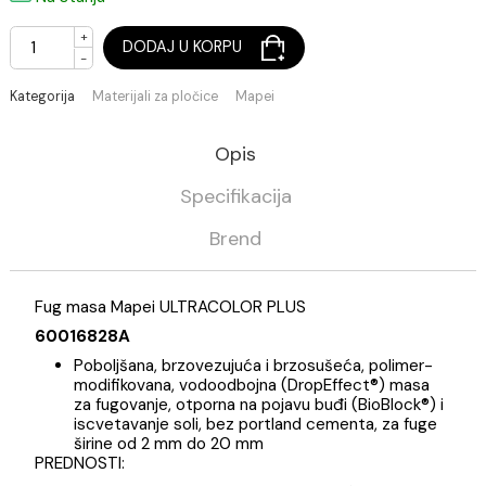
(Cena je po jednom kg)
Na stanju
+
DODAJ U KORPU
-
Kategorija
Materijali za pločice
Mapei
Opis
Specifikacija
Brend
Fug masa Mapei ULTRACOLOR PLUS
60016828A