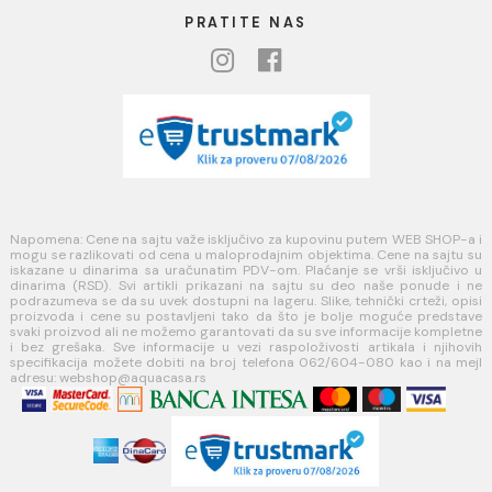
Blog
USLOVI KORIŠĆENJA
Opšti uslovi prodaje u internet prodavnici
Uslovi korišćenja internet prodavnice
Politika privatnosti i zaštita podataka
Politika kolačića
PLAĆANJE I ISPORUKA
Načini plaćanja
Načini isporuke
MINOTTI
Koste Abraševića 12,
11271 Surčin
webshop@aquacasa.rs
Telefon: +38162604080
PIB:101030622
MB: 17336118
Račun:160-6000001237490-60