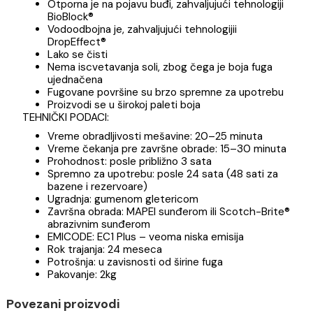
Poboljšana, brzovezujuća i brzosušeća, polimer-
modifikovana, vodoodbojna (DropEffect®) masa
za fugovanje, otporna na pojavu buđi (BioBlock®) 
iscvetavanje soli, bez portland cementa, za fug
širine od 2 mm do 20 mm
PREDNOSTI:
Otporna je na pojavu buđi, zahvaljujući tehnologij
BioBlock®
Vodoodbojna je, zahvaljujući tehnologijii
DropEffect®
Lako se čisti
Nema iscvetavanja soli, zbog čega je boja fuga
ujednačena
Fugovane površine su brzo spremne za upotreb
Proizvodi se u širokoj paleti boja
TEHNIČKI PODACI:
Vreme obradljivosti mešavine: 20–25 minuta
Vreme čekanja pre završne obrade: 15–30 minut
Prohodnost: posle približno 3 sata
Spremno za upotrebu: posle 24 sata (48 sati za
bazene i rezervoare)