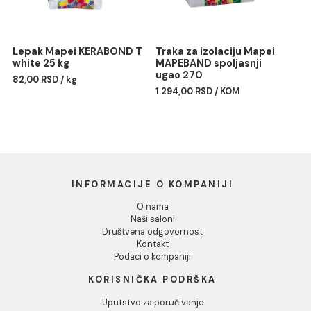
Odbij
Silikon Mapei MAPESIL AC
Profil PROFILPAS obla
187 linen
PROTRIM TITANIUM
ANODIZIRANA ALUMINIU
1.477,00 RSD / kom
RA/10 270cm
Lepak Mapei KERABOND T
Traka za izolaciju Mapei