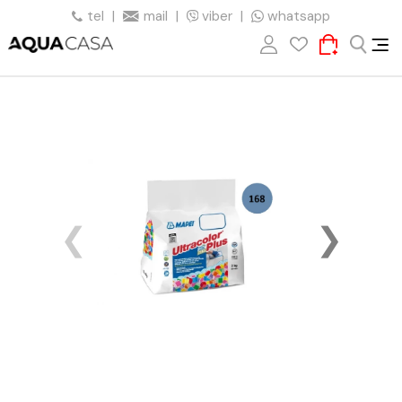
tel
|
mail
|
viber
|
whatsapp