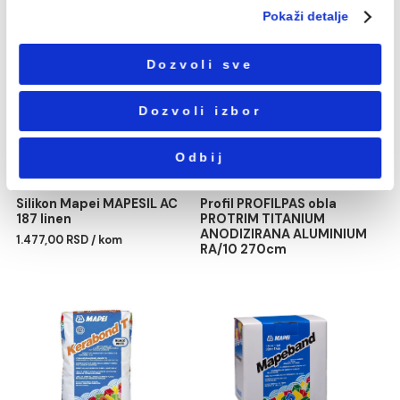
Избор
Neophodni
сагласности
Podešavanja
Statistika
Profil PROFILPAS obla
Hidroizolacija Mapei
Marketing
PROTRIM SILVER
MONOLASTIC 20kg
ANODIZIRANA ALUMINIUM
484,00 RSD / kg
RA/10 270cm
Pokaži detalje
Dozvoli sve
Dozvoli izbor