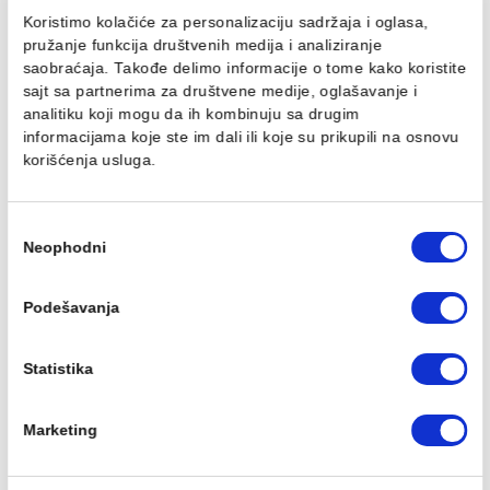
Silikon Mapei MAPESIL AC
Sredstvo za čiščenje
150 yellow
MAPEI ULTRACARE
SMOOTH SILICONE 0.75
1.114,00 RSD / kom
871,00 RSD / kom
Ovaj veb sajt koristi kolačiće
Koristimo kolačiće za personalizaciju sadržaja i oglasa,
pružanje funkcija društvenih medija i analiziranje
saobraćaja. Takođe delimo informacije o tome kako koris
Fug masa Mapei
Profil PROFILPAS obla
sajt sa partnerima za društvene medije, oglašavanje i
ULTRACOLOR PLUS 5kg
PROTRIM GOLD
analitiku koji mogu da ih kombinuju sa drugim
jasmine 130
ANODIZIRANA ALUMINIU
RA/10 270cm
informacijama koje ste im dali ili koje su prikupili na osn
546,00 RSD / kg
korišćenja usluga.
1.870,00 RSD / kom