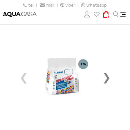
tel
|
mail
|
viber
|
whatsapp