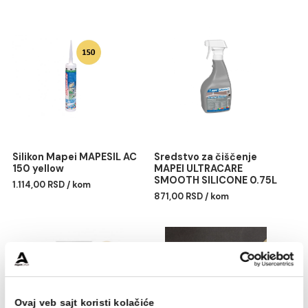
Ugradnja: gumenom gletericom
Završna obrada: MAPEI sunđerom ili Scotch-Brit
abrazivnim sunđerom
EMICODE: EC1 Plus – veoma niska emisija
Rok trajanja: 24 meseca
Potrošnja: u zavisnosti od širine fuga
Pakovanje: 2kg
Povezani proizvodi