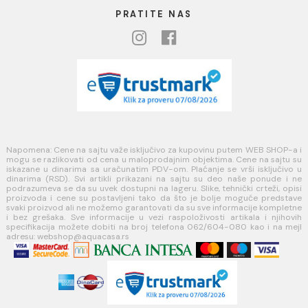
Blog
USLOVI KORIŠĆENJA
Opšti uslovi prodaje u internet prodavnici
Uslovi korišćenja internet prodavnice
Politika privatnosti i zaštita podataka
Politika kolačića
PLAĆANJE I ISPORUKA
Načini plaćanja
Načini isporuke
MINOTTI
Koste Abraševića 12,
11271 Surčin
webshop@aquacasa.rs
Telefon: +38162604080
PIB:101030622
MB: 17336118
Račun:160-6000001237490-60