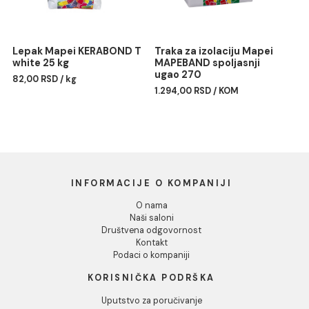
Odbij
Silikon Mapei MAPESIL AC
Profil PROFILPAS obla
187 linen
PROTRIM TITANIUM
ANODIZIRANA ALUMINIU
1.477,00 RSD / kom
RA/10 270cm
Lepak Mapei KERABOND T
Traka za izolaciju Mapei