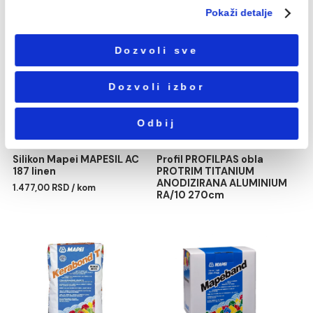
Избор
Neophodni
сагласности
Podešavanja
Statistika
Profil PROFILPAS obla
Hidroizolacija Mapei
Marketing
PROTRIM SILVER
MONOLASTIC 20kg
ANODIZIRANA ALUMINIUM
484,00 RSD / kg
RA/10 270cm
Pokaži detalje
Dozvoli sve
Dozvoli izbor