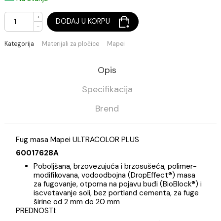
(Cena je po jednom kg)
Na stanju
+
DODAJ U KORPU
-
Kategorija
Materijali za pločice
Mapei
Opis
Specifikacija
Brend
Fug masa Mapei ULTRACOLOR PLUS
60017628A