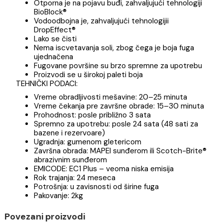
Poboljšana, brzovezujuća i brzosušeća, polimer-
modifikovana, vodoodbojna (DropEffect®) masa
za fugovanje, otporna na pojavu buđi (BioBlock®) 
iscvetavanje soli, bez portland cementa, za fug
širine od 2 mm do 20 mm
PREDNOSTI:
Otporna je na pojavu buđi, zahvaljujući tehnologij
BioBlock®
Vodoodbojna je, zahvaljujući tehnologijii
DropEffect®
Lako se čisti
Nema iscvetavanja soli, zbog čega je boja fuga
ujednačena
Fugovane površine su brzo spremne za upotreb
Proizvodi se u širokoj paleti boja
TEHNIČKI PODACI:
Vreme obradljivosti mešavine: 20–25 minuta
Vreme čekanja pre završne obrade: 15–30 minut
Prohodnost: posle približno 3 sata
Spremno za upotrebu: posle 24 sata (48 sati za
bazene i rezervoare)