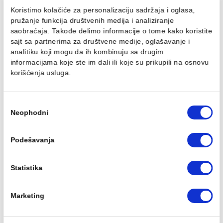
Silikon Mapei MAPESIL AC
Sredstvo za čiščenje
150 yellow
MAPEI ULTRACARE
SMOOTH SILICONE 0.75
1.114,00 RSD / kom
871,00 RSD / kom
Ovaj veb sajt koristi kolačiće
Koristimo kolačiće za personalizaciju sadržaja i oglasa,
pružanje funkcija društvenih medija i analiziranje
saobraćaja. Takođe delimo informacije o tome kako koris
Fug masa Mapei
Profil PROFILPAS obla
sajt sa partnerima za društvene medije, oglašavanje i
ULTRACOLOR PLUS 5kg
PROTRIM GOLD
analitiku koji mogu da ih kombinuju sa drugim
jasmine 130
ANODIZIRANA ALUMINIU
RA/10 270cm
informacijama koje ste im dali ili koje su prikupili na osn
546,00 RSD / kg
korišćenja usluga.
1.870,00 RSD / kom