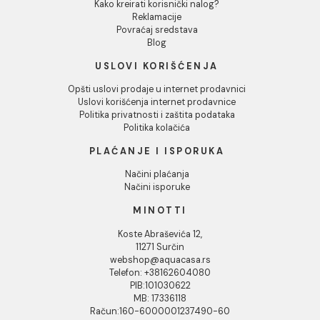
white 25 kg
MAPEBAND spoljasnji
ugao 270
82,00 RSD / kg
1.294,00 RSD / KOM
INFORMACIJE O KOMPANIJI
O nama
Naši saloni
Društvena odgovornost
Kontakt
Podaci o kompaniji
KORISNIČKA PODRŠKA
Uputstvo za poručivanje
Kako kreirati korisnički nalog?
Reklamacije
Povraćaj sredstava