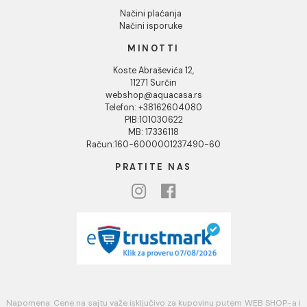
Naši saloni
Društvena odgovornost
Kontakt
Podaci o kompaniji
KORISNIČKA PODRŠKA
Uputstvo za poručivanje
Kako kreirati korisnički nalog?
Reklamacije
Povraćaj sredstava
Blog
USLOVI KORIŠĆENJA
Opšti uslovi prodaje u internet prodavnici
Uslovi korišćenja internet prodavnice
Politika privatnosti i zaštita podataka
Politika kolačića
PLAĆANJE I ISPORUKA
Načini plaćanja
Načini isporuke