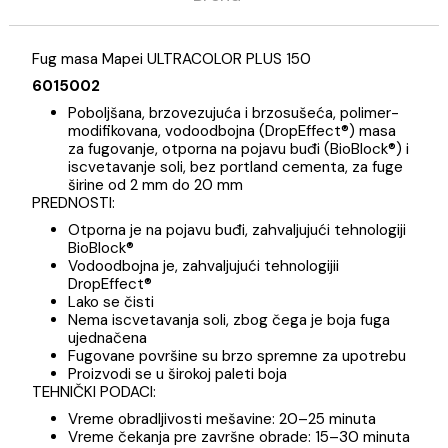
Opis
Specifikacija
Brend
Fug masa Mapei ULTRACOLOR PLUS 150
6015002
Poboljšana, brzovezujuća i brzosušeća, polimer-
modifikovana, vodoodbojna (DropEffect®) masa
za fugovanje, otporna na pojavu buđi (BioBlock®) 
iscvetavanje soli, bez portland cementa, za fug
širine od 2 mm do 20 mm
PREDNOSTI:
Otporna je na pojavu buđi, zahvaljujući tehnologij
BioBlock®
Vodoodbojna je, zahvaljujući tehnologijii
DropEffect®
Lako se čisti