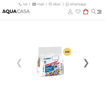
tel
|
mail
|
viber
|
whatsapp