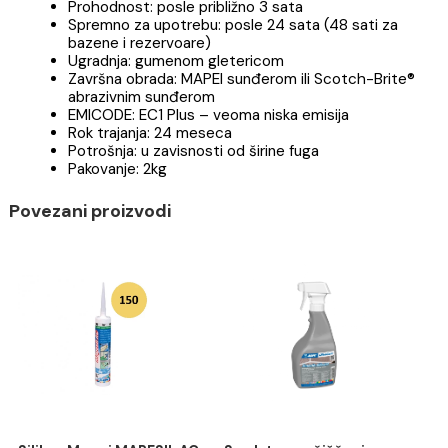
Nema iscvetavanja soli, zbog čega je boja fuga
ujednačena
Fugovane površine su brzo spremne za upotreb
Proizvodi se u širokoj paleti boja
TEHNIČKI PODACI:
Vreme obradljivosti mešavine: 20–25 minuta
Vreme čekanja pre završne obrade: 15–30 minut
Prohodnost: posle približno 3 sata
Spremno za upotrebu: posle 24 sata (48 sati za
bazene i rezervoare)
Ugradnja: gumenom gletericom
Završna obrada: MAPEI sunđerom ili Scotch-Brit
abrazivnim sunđerom
EMICODE: EC1 Plus – veoma niska emisija
Rok trajanja: 24 meseca
Potrošnja: u zavisnosti od širine fuga
Pakovanje: 2kg
Povezani proizvodi