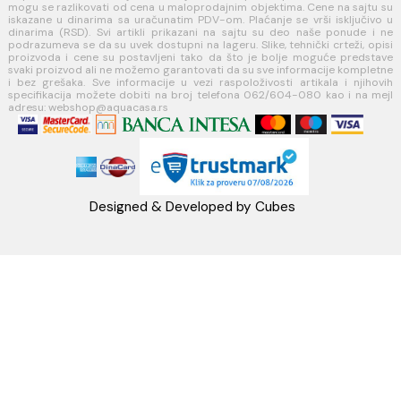
MINOTTI
Koste Abraševića 12,
11271 Surčin
webshop@aquacasa.rs
Telefon: +38162604080
PIB:101030622
MB: 17336118
Račun:160-6000001237490-60
PRATITE NAS
Napomena: Cene na sajtu važe isključivo za kupovinu putem WEB SH