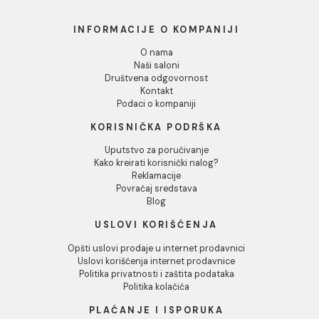
Lepak Mapei KERABOND T
Traka za izolaciju Mapei
white 25 kg
MAPEBAND spoljasnji
ugao 270
82,00 RSD / kg
1.294,00 RSD / KOM
INFORMACIJE O KOMPANIJI
O nama