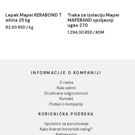
Odbij
Silikon Mapei MAPESIL AC
Profil PROFILPAS obla
187 linen
PROTRIM TITANIUM
ANODIZIRANA ALUMINIU
1.477,00 RSD / kom
RA/10 270cm
Lepak Mapei KERABOND T
Traka za izolaciju Mapei
white 25 kg
MAPEBAND spoljasnji
ugao 270