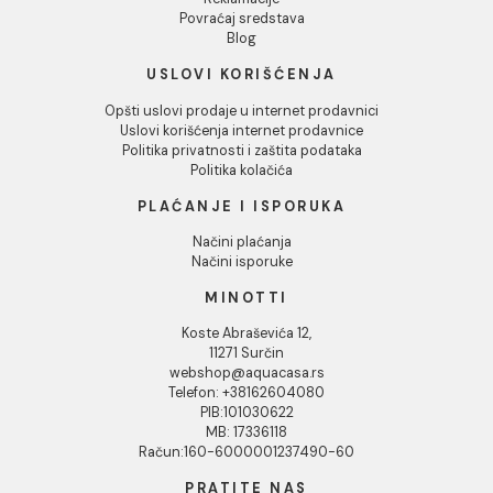
82,00 RSD / kg
1.294,00 RSD / KOM
INFORMACIJE O KOMPANIJI
O nama
Naši saloni
Društvena odgovornost
Kontakt
Podaci o kompaniji
KORISNIČKA PODRŠKA
Uputstvo za poručivanje
Kako kreirati korisnički nalog?
Reklamacije
Povraćaj sredstava
Blog