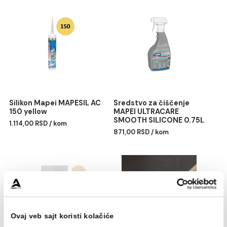
Završna obrada: MAPEI sunđerom ili Scotch-Brit
abrazivnim sunđerom
EMICODE: EC1 Plus – veoma niska emisija
Rok trajanja: 24 meseca
Potrošnja: u zavisnosti od širine fuga
Pakovanje: 5kg
Povezani proizvodi
Silikon Mapei MAPESIL AC
Sredstvo za čiščenje
150 yellow
MAPEI ULTRACARE