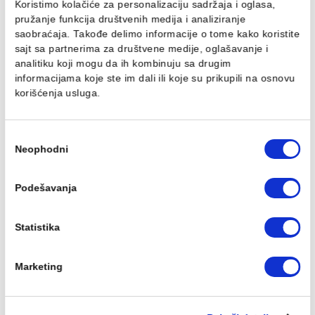
SMOOTH SILICONE 0.75
1.114,00 RSD / kom
871,00 RSD / kom
Ovaj veb sajt koristi kolačiće
Koristimo kolačiće za personalizaciju sadržaja i oglasa,
pružanje funkcija društvenih medija i analiziranje
Fug masa Mapei
Profil PROFILPAS obla
saobraćaja. Takođe delimo informacije o tome kako koris
ULTRACOLOR PLUS 5kg
PROTRIM GOLD
sajt sa partnerima za društvene medije, oglašavanje i
jasmine 130
ANODIZIRANA ALUMINIU
analitiku koji mogu da ih kombinuju sa drugim
RA/10 270cm
546,00 RSD / kg
informacijama koje ste im dali ili koje su prikupili na osn
1.870,00 RSD / kom
korišćenja usluga.