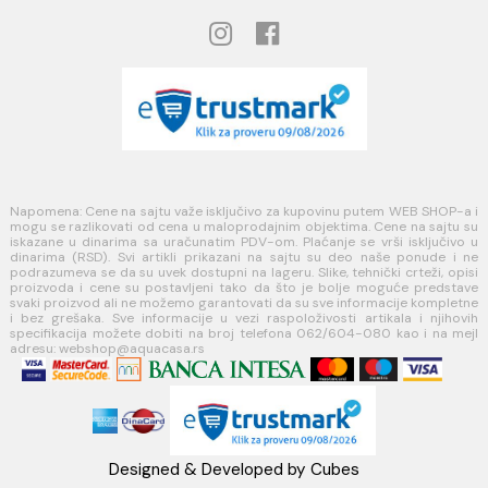
USLOVI KORIŠĆENJA
Opšti uslovi prodaje u internet prodavnici
Uslovi korišćenja internet prodavnice
Politika privatnosti i zaštita podataka
Politika kolačića
PLAĆANJE I ISPORUKA
Načini plaćanja
Načini isporuke
MINOTTI
Koste Abraševića 12,
11271 Surčin
webshop@aquacasa.rs
Telefon: +38162604080
PIB:101030622
MB: 17336118
Račun:160-6000001237490-60
PRATITE NAS