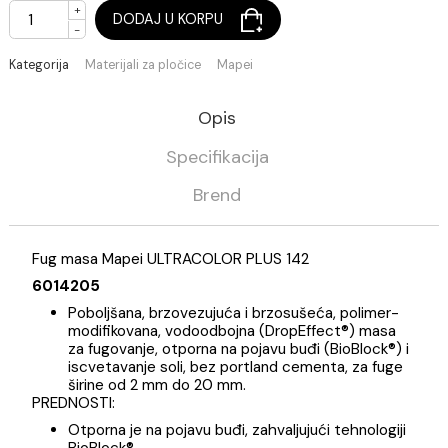
(Cena je po jednom KG)
Na stanju
+
DODAJ U KORPU
-
Kategorija
Materijali za pločice
Mapei
Opis
Specifikacija
Brend
Fug masa Mapei ULTRACOLOR PLUS 142
6014205
Poboljšana, brzovezujuća i brzosušeća, polimer-