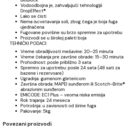
modifikovana, vodoodbojna (DropEffect®) masa
za fugovanje, otporna na pojavu buđi (BioBlock®) 
iscvetavanje soli, bez portland cementa, za fug
širine od 2 mm do 20 mm.
PREDNOSTI:
Otporna je na pojavu buđi, zahvaljujući tehnologij
BioBlock®
Vodoodbojna je, zahvaljujući tehnologijii
DropEffect®
Lako se čisti
Nema iscvetavanja soli, zbog čega je boja fuga
ujednačena
Fugovane površine su brzo spremne za upotreb
Proizvodi se u širokoj paleti boja
TEHNIČKI PODACI:
Vreme obradljivosti mešavine: 20–25 minuta
Vreme čekanja pre završne obrade: 15–30 minut
Prohodnost: posle približno 3 sata
Spremno za upotrebu: posle 24 sata (48 sati za
bazene i rezervoare)
Ugradnja: gumenom gletericom