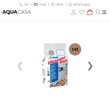
tel
|
mail
|
viber
|
whatsapp