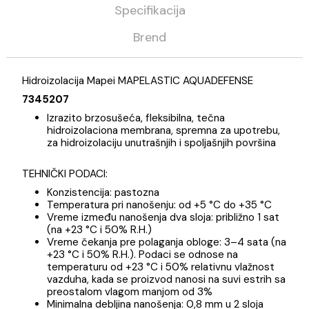
Kategorija
Materijali za pločice
Mapei
Opis
Specifikacija
Brend
Hidroizolacija Mapei MAPELASTIC AQUADEFENSE
7345207
Izrazito brzosušeća, fleksibilna, tečna
hidroizolaciona membrana, spremna za upotrebu
za hidroizolaciju unutrašnjih i spoljašnjih površina
TEHNIČKI PODACI:
Konzistencija: pastozna
Temperatura pri nanošenju: od +5 °C do +35 °C