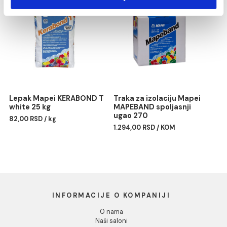
Marketing
Pokaži detalje
Dozvoli sve
Silikon Mapei MAPESIL AC
Profil PROFILPAS obla
187 linen
PROTRIM TITANIUM
ANODIZIRANA ALUMINIU
1.477,00 RSD / kom
Dozvoli izbor
RA/10 270cm
Odbij