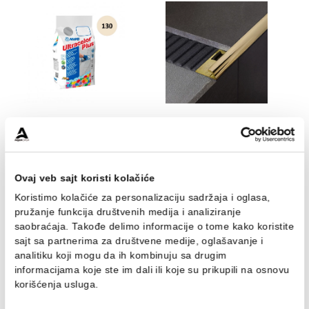
Silikon Mapei MAPESIL AC
Sredstvo za čiščenje
150 yellow
MAPEI ULTRACARE
SMOOTH SILICONE 0.75
1.114,00 RSD / kom
871,00 RSD / kom
Fug masa Mapei
Profil PROFILPAS obla
ULTRACOLOR PLUS 5kg
PROTRIM GOLD