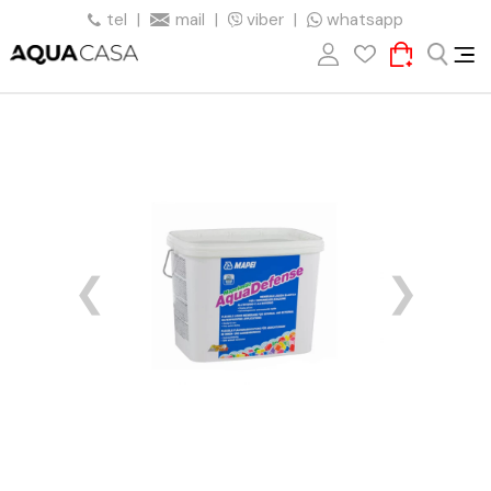
tel
|
mail
|
viber
|
whatsapp