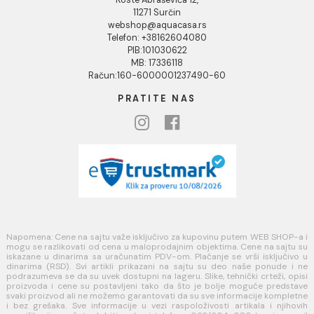
Uputstvo za poručivanje
Kako kreirati korisnički nalog?
Reklamacije
Povraćaj sredstava
Blog
USLOVI KORIŠĆENJA
Opšti uslovi prodaje u internet prodavnici
Uslovi korišćenja internet prodavnice
Politika privatnosti i zaštita podataka
Politika kolačića
PLAĆANJE I ISPORUKA
Načini plaćanja
Načini isporuke
MINOTTI
Koste Abraševića 12,
11271 Surčin
webshop@aquacasa.rs