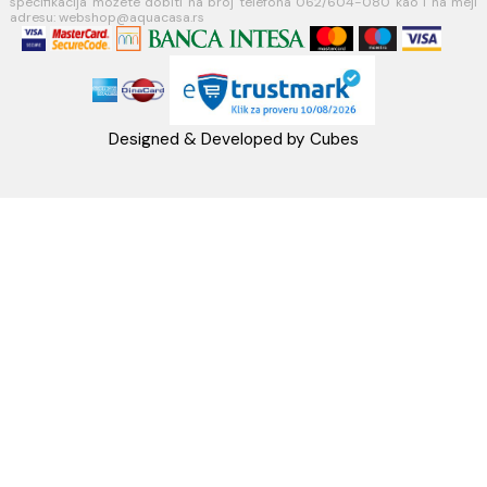
Telefon: +38162604080
PIB:101030622
MB: 17336118
Račun:160-6000001237490-60
PRATITE NAS
Napomena: Cene na sajtu važe isključivo za kupovinu putem WEB SH
mogu se razlikovati od cena u maloprodajnim objektima. Cene na sa
iskazane u dinarima sa uračunatim PDV-om. Plaćanje se vrši isklju
dinarima (RSD). Svi artikli prikazani na sajtu su deo naše ponud
podrazumeva se da su uvek dostupni na lageru. Slike, tehnički crteži
proizvoda i cene su postavljeni tako da što je bolje moguće pre
svaki proizvod ali ne možemo garantovati da su sve informacije kom
i bez grešaka. Sve informacije u vezi raspoloživosti artikala i nj