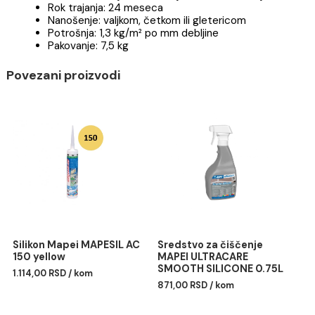
Vreme između nanošenja dva sloja: približno 1 sa
(na +23 °C i 50% R.H.)
Vreme čekanja pre polaganja obloge: 3–4 sata (
+23 °C i 50% R.H.). Podaci se odnose na
temperaturu od +23 °C i 50% relativnu vlažnost
vazduha, kada se proizvod nanosi na suvi estrih 
preostalom vlagom manjom od 3%
Minimalna debljina nanošenja: 0,8 mm u 2 sloja
Rok trajanja: 24 meseca
Nanošenje: valjkom, četkom ili gletericom
Potrošnja: 1,3 kg/m² po mm debljine
Pakovanje: 7,5 kg
Povezani proizvodi