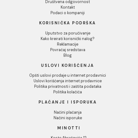
Lepak Mapei KERABOND T
Traka za izolaciju Mapei
white 25 kg
MAPEBAND spoljasnji
ugao 270
82,00 RSD / kg
1.294,00 RSD / KOM
INFORMACIJE O KOMPANIJI
O nama
Naši saloni
Društvena odgovornost
Kontakt
Podaci o kompaniji
KORISNIČKA PODRŠKA