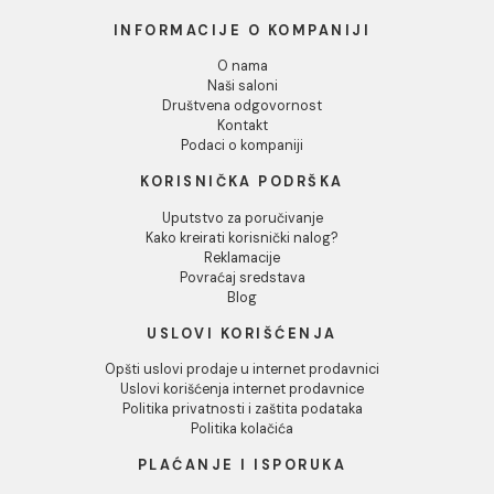
Lepak Mapei KERABOND T
Traka za izolaciju Mapei
white 25 kg
MAPEBAND spoljasnji
ugao 270
82,00 RSD / kg
1.294,00 RSD / KOM
INFORMACIJE O KOMPANIJI
O nama
Naši saloni