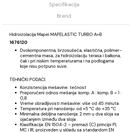
Kategorija
Materijali za pločice
Mapei
Opis
Specifikacija
Brend
Hidroizolacija Mapei MAPELASTIC TURBO A+B
1676120
Dvokomponentna, brzosušeća, elastična, polime
cementna masa, za hidroizolaciju terasa i balkon
čak i pri niskim temperaturama i na podlogama
koje nisu potpuno suve.
TEHNIČKI PODACI:
Konzistencija mešavine: tečnost