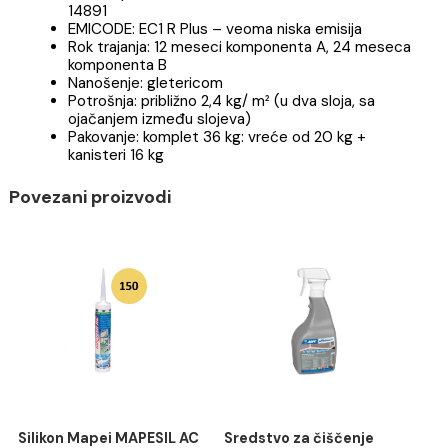
Preporučeni odnos mešanja: komp. A : komp. B = 1
0,8
Vreme obradljivosti mešavine: više od 45 minut
Temperatura pri nanošenju: od +5 °C do +35 °C
Minimalna debljina nanošenja: 2 mm u dva sloja s
ojačanjem između dva sloja
Klasifikacija: EN 1504-2 – premazi (C) principi PI,
MC i IR, proizveden u skladu sa standardom EN
14891
EMICODE: EC1 R Plus – veoma niska emisija
Rok trajanja: 12 meseci komponenta A, 24 mese
komponenta B
Nanošenje: gletericom
Potrošnja: približno 2,4 kg/ m² (u dva sloja, sa
ojačanjem između slojeva)
Pakovanje: komplet 36 kg: vreće od 20 kg +
kanisteri 16 kg
Povezani proizvodi