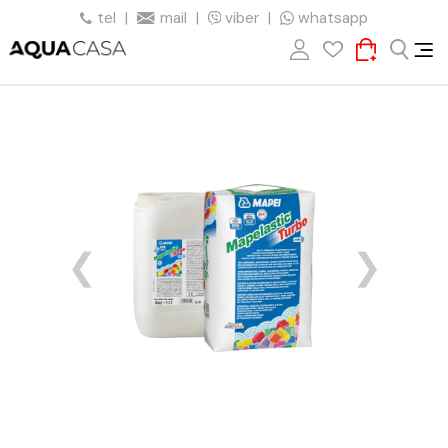
tel
|
mail
|
viber
|
whatsapp