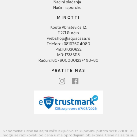
Društvena odgovornost
Kontakt
Podaci o kompaniji
KORISNIČKA PODRŠKA
Uputstvo za poručivanje
Kako kreirati korisnički nalog?
Reklamacije
Povraćaj sredstava
Blog
USLOVI KORIŠĆENJA
Opšti uslovi prodaje u internet prodavnici
Uslovi korišćenja internet prodavnice
Politika privatnosti i zaštita podataka
Politika kolačića
PLAĆANJE I ISPORUKA
Načini plaćanja
Načini isporuke