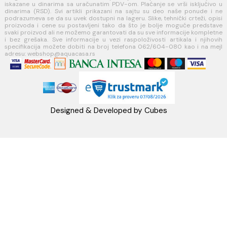
MINOTTI
Koste Abraševića 12,
11271 Surčin
webshop@aquacasa.rs
Telefon: +38162604080
PIB:101030622
MB: 17336118
Račun:160-6000001237490-60
PRATITE NAS
Napomena: Cene na sajtu važe isključivo za kupovinu putem WEB SH
mogu se razlikovati od cena u maloprodajnim objektima. Cene na sa