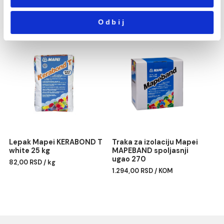
484,00 RSD / kg
RA/10 270cm
Statistika
Marketing
Pokaži detalje
Dozvoli sve
Silikon Mapei MAPESIL AC
Profil PROFILPAS obla
Dozvoli izbor
187 linen
PROTRIM TITANIUM
ANODIZIRANA ALUMINIU
1.477,00 RSD / kom
RA/10 270cm
Odbij