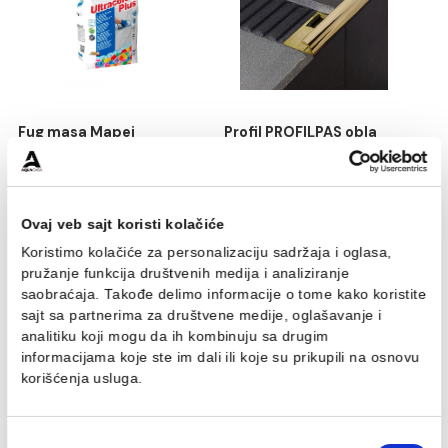
Silikon Mapei MAPESIL AC
Sredstvo za čiščenje
150 yellow
MAPEI ULTRACARE
SMOOTH SILICONE 0.75
1.114,00 RSD / kom
871,00 RSD / kom
Fug masa Mapei
Profil PROFILPAS obla
ULTRACOLOR PLUS 5kg
PROTRIM GOLD
jasmine 130
ANODIZIRANA ALUMINIU
RA/10 270cm
546,00 RSD / kg
1.870,00 RSD / kom