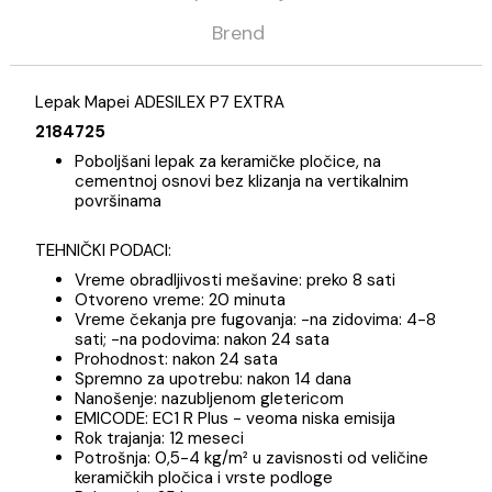
Opis
Specifikacija
Brend
Lepak Mapei ADESILEX P7 EXTRA
2184725
Poboljšani lepak za keramičke pločice, na
cementnoj osnovi bez klizanja na vertikalnim
površinama
TEHNIČKI PODACI:
Vreme obradljivosti mešavine: preko 8 sati
Otvoreno vreme: 20 minuta
Vreme čekanja pre fugovanja: -na zidovima: 4-8
sati; -na podovima: nakon 24 sata