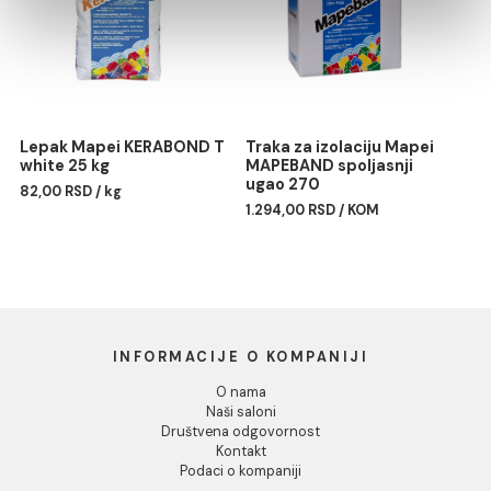
Pokaži detalje
Silikon Mapei MAPESIL AC
Profil PROFILPAS obla
187 linen
PROTRIM TITANIUM
Dozvoli sve
ANODIZIRANA ALUMINIU
1.477,00 RSD / kom
RA/10 270cm
Dozvoli izbor
Odbij
Lepak Mapei KERABOND T
Traka za izolaciju Mapei