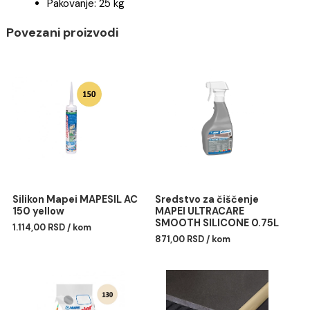
Prohodnost: nakon 24 sata
Spremno za upotrebu: nakon 14 dana
Nanošenje: nazubljenom gletericom
EMICODE: EC1 R Plus - veoma niska emisija
Rok trajanja: 12 meseci
Potrošnja: 0,5-4 kg/m² u zavisnosti od veličine
keramičkih pločica i vrste podloge
Pakovanje: 25 kg
Povezani proizvodi