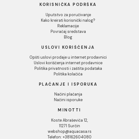
white 25 kg
MAPEBAND spoljasnji
ugao 270
82,00 RSD / kg
1.294,00 RSD / KOM
INFORMACIJE O KOMPANIJI
O nama
Naši saloni
Društvena odgovornost
Kontakt
Podaci o kompaniji
KORISNIČKA PODRŠKA
Uputstvo za poručivanje
Kako kreirati korisnički nalog?
Reklamacije