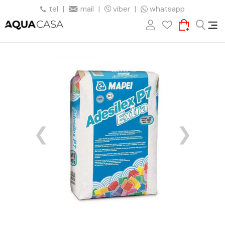
tel
|
mail
|
viber
|
whatsapp