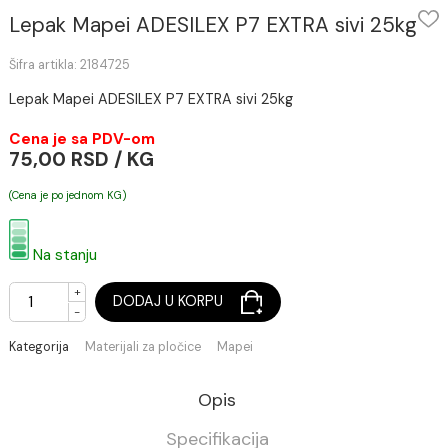
Lepak Mapei ADESILEX P7 EXTRA sivi 25
Šifra artikla: 2184725
Lepak Mapei ADESILEX P7 EXTRA sivi 25kg
Cena je sa PDV-om
75,00 RSD / KG
(Cena je po jednom KG)
Na stanju
+
DODAJ U KORPU
-
Kategorija
Materijali za pločice
Mapei