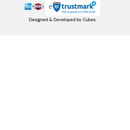
Račun:160-6000001237490-60
PRATITE NAS
Napomena: Cene na sajtu važe isključivo za kupovinu putem WEB SH
mogu se razlikovati od cena u maloprodajnim objektima. Cene na sa
iskazane u dinarima sa uračunatim PDV-om. Plaćanje se vrši isklju
dinarima (RSD). Svi artikli prikazani na sajtu su deo naše ponud
podrazumeva se da su uvek dostupni na lageru. Slike, tehnički crteži
proizvoda i cene su postavljeni tako da što je bolje moguće pre
svaki proizvod ali ne možemo garantovati da su sve informacije kom
i bez grešaka. Sve informacije u vezi raspoloživosti artikala i nj
specifikacija možete dobiti na broj telefona 062/604-080 kao i n
adresu: webshop@aquacasa.rs