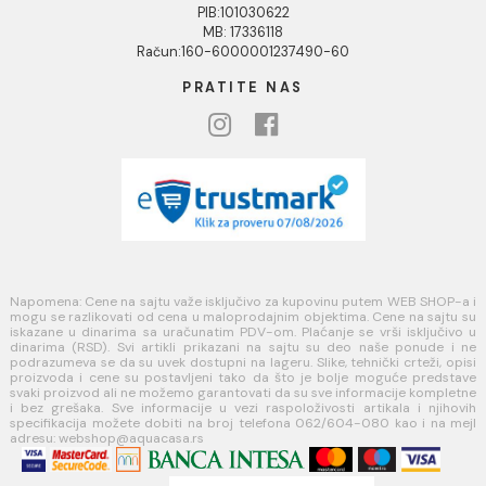
Povraćaj sredstava
Blog
USLOVI KORIŠĆENJA
Opšti uslovi prodaje u internet prodavnici
Uslovi korišćenja internet prodavnice
Politika privatnosti i zaštita podataka
Politika kolačića
PLAĆANJE I ISPORUKA
Načini plaćanja
Načini isporuke
MINOTTI
Koste Abraševića 12,
11271 Surčin
webshop@aquacasa.rs
Telefon: +38162604080
PIB:101030622
MB: 17336118