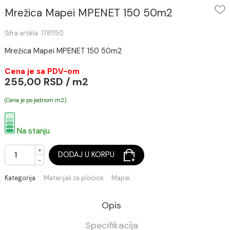
Mrežica Mapei MPENET 150 50m2
Šifra artikla: 1781150
Mrežica Mapei MPENET 150 50m2
Cena je sa PDV-om
255,00 RSD / m2
(Cena je po jednom m2)
Na stanju
+
DODAJ U KORPU
-
Kategorija
Materijali za pločice
Mapei