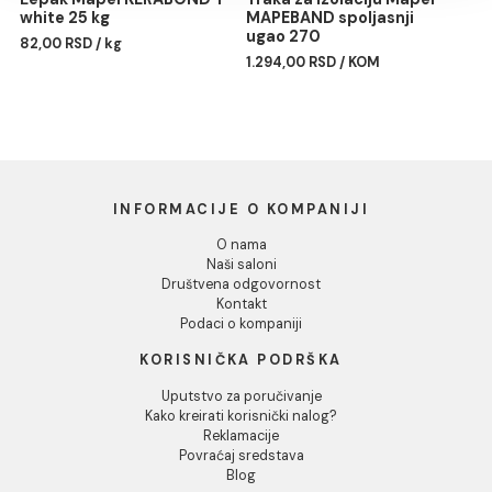
ANODIZIRANA ALUMINIU
1.477,00 RSD / kom
RA/10 270cm
Dozvoli sve
Dozvoli izbor
Odbij
Lepak Mapei KERABOND T
Traka za izolaciju Mapei
white 25 kg
MAPEBAND spoljasnji
ugao 270
82,00 RSD / kg
1.294,00 RSD / KOM