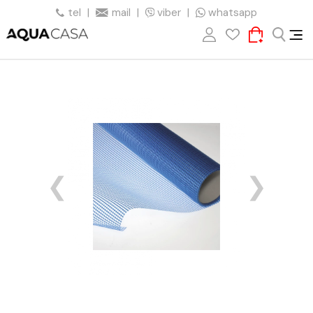
tel
|
mail
|
viber
|
whatsapp