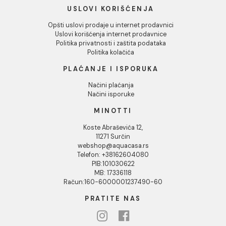
INFORMACIJE O KOMPANIJI
O nama
Naši saloni
Društvena odgovornost
Kontakt
Podaci o kompaniji
KORISNIČKA PODRŠKA
Uputstvo za poručivanje
Kako kreirati korisnički nalog?
Reklamacije
Povraćaj sredstava
Blog
USLOVI KORIŠĆENJA
Opšti uslovi prodaje u internet prodavnici
Uslovi korišćenja internet prodavnice
Politika privatnosti i zaštita podataka