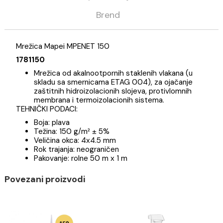
Opis
Specifikacija
Brend
Mrežica Mapei MPENET 150
1781150
Mrežica od akalnootpornih staklenih vlakana (u
skladu sa smernicama ETAG 004), za ojačanje
zaštitnih hidroizolacionih slojeva, protivlomnih
membrana i termoizolacionih sistema.
TEHNIČKI PODACI:
Boja: plava
Težina: 150 g/m² ± 5%
Veličina okca: 4x4.5 mm
Rok trajanja: neograničen