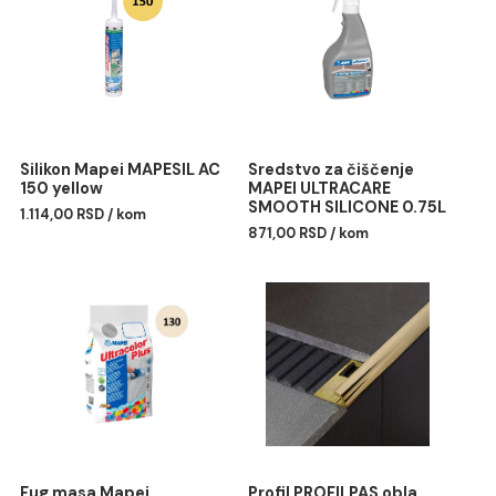
Pakovanje: rolne 50 m x 1 m
Povezani proizvodi
Silikon Mapei MAPESIL AC
Sredstvo za čiščenje
150 yellow
MAPEI ULTRACARE
SMOOTH SILICONE 0.75
1.114,00 RSD / kom
871,00 RSD / kom