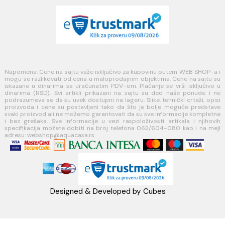
Politika kolačića
PLAĆANJE I ISPORUKA
Načini plaćanja
Načini isporuke
MINOTTI
Koste Abraševića 12,
11271 Surčin
webshop@aquacasa.rs
Telefon: +38162604080
PIB:101030622
MB: 17336118
Račun:160-6000001237490-60
PRATITE NAS