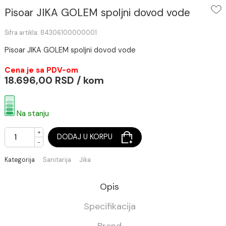
Pisoar JIKA GOLEM spoljni dovod vode
Šifra artikla: 84306100000001
Pisoar JIKA GOLEM spoljni dovod vode
Cena je sa PDV-om
18.696,00 RSD / kom
Na stanju
+
DODAJ U KORPU
-
Kategorija
Sanitarija
Jika