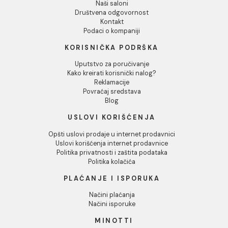
Odbij
Elektro ventil za pisoar
Senzor za pisoar JIKA
JIKA GOLEM 6V
GOLEM 6V
4.956,00 RSD / kom
75.113,00 RSD / kom
INFORMACIJE O KOMPANIJI
O nama
Naši saloni
Društvena odgovornost
Kontakt
Podaci o kompaniji
KORISNIČKA PODRŠKA
Uputstvo za poručivanje