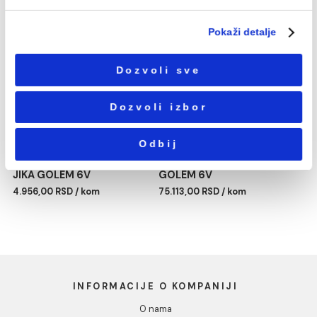
Избор
Neophodni
сагласности
Podešavanja
Statistika
Lavabo JIKA PRO 55cm
Wc daska JIKA BABY bez
poklopca duroplast
Marketing
4.718,00 RSD / kom
4.577,00 RSD / kom
Pokaži detalje
Dozvoli sve
Dozvoli izbor