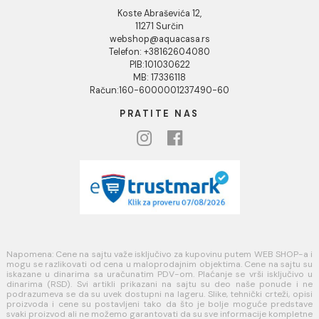
Kako kreirati korisnički nalog?
Reklamacije
Povraćaj sredstava
Blog
USLOVI KORIŠĆENJA
Opšti uslovi prodaje u internet prodavnici
Uslovi korišćenja internet prodavnice
Politika privatnosti i zaštita podataka
Politika kolačića
PLAĆANJE I ISPORUKA
Načini plaćanja
Načini isporuke
MINOTTI
Koste Abraševića 12,
11271 Surčin
webshop@aquacasa.rs
Telefon: +38162604080