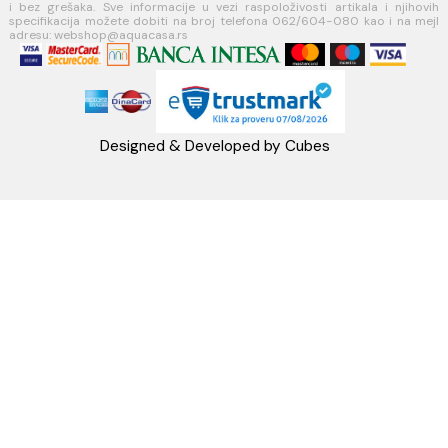
PIB:101030622
MB: 17336118
Račun:160-6000001237490-60
PRATITE NAS
Napomena: Cene na sajtu važe isključivo za kupovinu putem WEB SH
mogu se razlikovati od cena u maloprodajnim objektima. Cene na sa
iskazane u dinarima sa uračunatim PDV-om. Plaćanje se vrši isklju
dinarima (RSD). Svi artikli prikazani na sajtu su deo naše ponud
podrazumeva se da su uvek dostupni na lageru. Slike, tehnički crteži
proizvoda i cene su postavljeni tako da što je bolje moguće pre
svaki proizvod ali ne možemo garantovati da su sve informacije kom
i bez grešaka. Sve informacije u vezi raspoloživosti artikala i nj
specifikacija možete dobiti na broj telefona 062/604-080 kao i n
adresu: webshop@aquacasa.rs