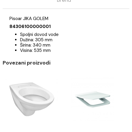
Opis
Specifikacija
Brend
Pisoar JIKA GOLEM
84306100000001
Spoljni dovod vode
Dužina: 305 mm
Širina: 340 mm
Visina: 535 mm
Povezani proizvodi