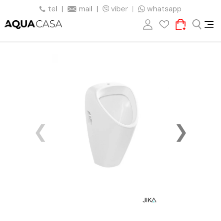
tel
|
mail
|
viber
|
whatsapp