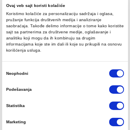
Wc daska JIKA PURE soft
Cev za pisoar jika 1/2
close duroplast
2.107,00 RSD / kom
10.689,00 RSD / kom
Ovaj veb sajt koristi kolačiće
Koristimo kolačiće za personalizaciju sadržaja i oglasa,
pružanje funkcija društvenih medija i analiziranje
saobraćaja. Takođe delimo informacije o tome kako koris
Manžetna za pisoar JIKA
Transformator JIKA
sajt sa partnerima za društvene medije, oglašavanje i
GOLEM 220/24V za pet
analitiku koji mogu da ih kombinuju sa drugim
646,00 RSD / kom
pisoara
informacijama koje ste im dali ili koje su prikupili na osn
11.694,00 RSD / kom
korišćenja usluga.