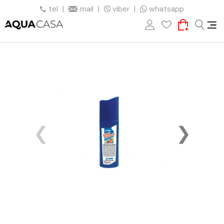
tel
|
mail
|
viber
|
whatsapp