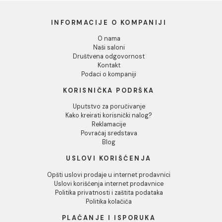
Dozvoli izbor
Odbij
Lepak Mapei KERABOND T
Traka za izolaciju Mapei
white 25 kg
MAPEBAND spoljasnji
ugao 270
82,00 RSD / kg
1.294,00 RSD / KOM
INFORMACIJE O KOMPANIJI
O nama
Naši saloni
Društvena odgovornost
Kontakt