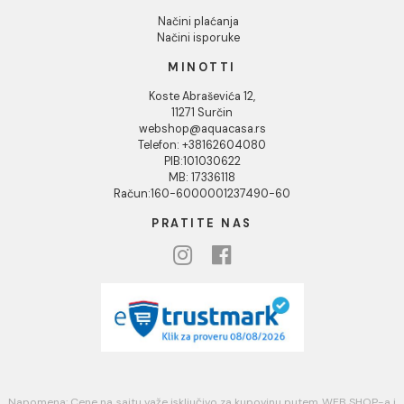
Podaci o kompaniji
KORISNIČKA PODRŠKA
Uputstvo za poručivanje
Kako kreirati korisnički nalog?
Reklamacije
Povraćaj sredstava
Blog
USLOVI KORIŠĆENJA
Opšti uslovi prodaje u internet prodavnici
Uslovi korišćenja internet prodavnice
Politika privatnosti i zaštita podataka
Politika kolačića
PLAĆANJE I ISPORUKA
Načini plaćanja
Načini isporuke
MINOTTI