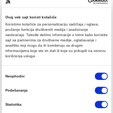
Fug masa Mapei
Profil PROFILPAS obla
ULTRACOLOR PLUS 5kg
PROTRIM GOLD
jasmine 130
ANODIZIRANA ALUMINIU
RA/10 270cm
546,00 RSD / kg
1.870,00 RSD / kom
Ovaj veb sajt koristi kolačiće
Koristimo kolačiće za personalizaciju sadržaja i oglasa,
pružanje funkcija društvenih medija i analiziranje
saobraćaja. Takođe delimo informacije o tome kako koris
sajt sa partnerima za društvene medije, oglašavanje i
Profil PROFILPAS obla
Hidroizolacija Mapei
PROTRIM SILVER
MONOLASTIC 20kg
analitiku koji mogu da ih kombinuju sa drugim
ANODIZIRANA ALUMINIUM
informacijama koje ste im dali ili koje su prikupili na osn
484,00 RSD / kg
RA/10 270cm
korišćenja usluga.