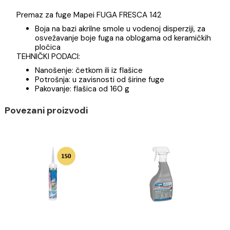
Specifikacija
Brend
Premaz za fuge Mapei FUGA FRESCA 142
Boja na bazi akrilne smole u vodenoj disperziji, za
osvežavanje boje fuga na oblogama od keramičk
pločica
TEHNIČKI PODACI:
Nanošenje: četkom ili iz flašice
Potrošnja: u zavisnosti od širine fuge
Pakovanje: flašica od 160 g
Povezani proizvodi