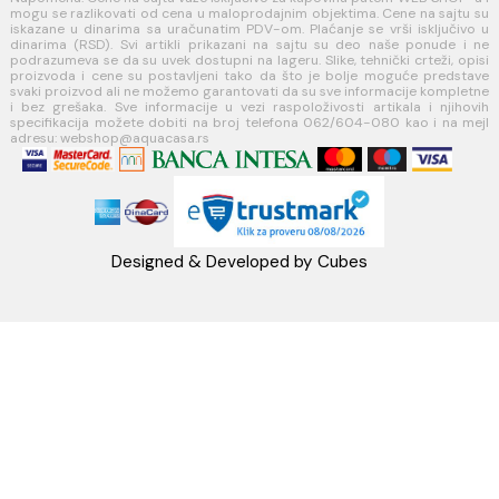
Koste Abraševića 12,
11271 Surčin
webshop@aquacasa.rs
Telefon: +38162604080
PIB:101030622
MB: 17336118
Račun:160-6000001237490-60
PRATITE NAS
Napomena: Cene na sajtu važe isključivo za kupovinu putem WEB SH
mogu se razlikovati od cena u maloprodajnim objektima. Cene na sa
iskazane u dinarima sa uračunatim PDV-om. Plaćanje se vrši isklju
dinarima (RSD). Svi artikli prikazani na sajtu su deo naše ponud