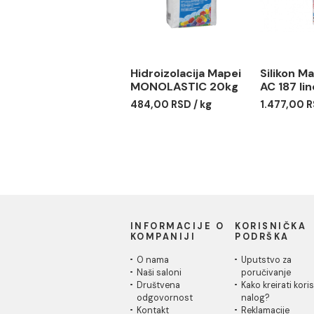
Hidroizolacija Mapei
Sil
MONOLASTIC 20kg
AC 1
484,00 RSD / kg
1.47