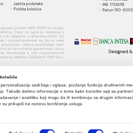
IČKA
USLOVI
PLAĆANJE I
MI
A
KORIŠĆENJA
ISPORUKA
Ko
 za
Opšti uslovi prodaje u
Načini plaćanja
11
je
internet prodavnici
Načini isporuke
w
ati korisnički
Uslovi korišćenja
Te
internet prodavnice
+
je
Politika privatnosti i
PI
sredstava
zaštita podataka
MB
Politika kolačića
R
učivo za kupovinu putem WEB SHOP-a i mogu
nim objektima. Cene na sajtu su iskazane u
nje se vrši isključivo u dinarima (RSD). Svi
naše ponude i ne podrazumeva se da su uvek
eži, opisi proizvoda i cene su postavljeni tako
aki proizvod ali ne možemo garantovati da su
šaka. Sve informacije u vezi raspoloživosti
ete dobiti na broj telefona 062/604-080 kao i
s