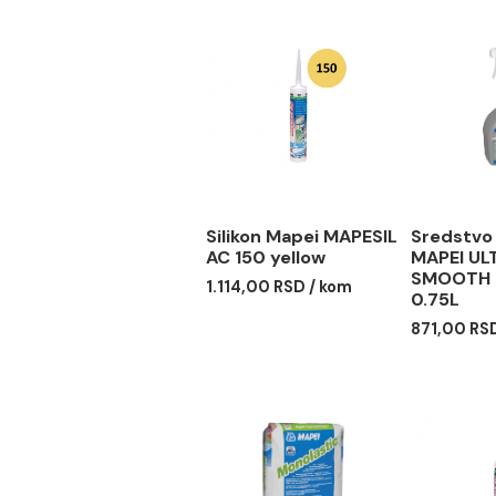
Potrošnja: u zavisnost
Pakovanje: flašica od
Povezani proizvodi
Silikon Mapei MAPESIL
Sre
AC 150 yellow
MAP
SMO
1.114,00 RSD / kom
0.7
871,