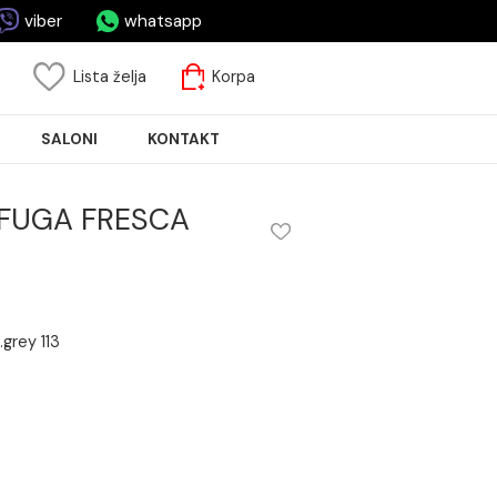
asa.rs
viber
whatsapp
risnički nalog
Lista želja
Korpa
JA PLOČICA
SALONI
KONTAKT
e Mapei FUGA FRESCA
 FRESCA cem.grey 113
m