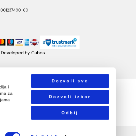
NOTTI
PRATITE NAS
ste Abraševića 12,
271 Surčin
ebshop@aquacasa.rs
lefon:
38162604080
B:101030622
: 17336118
ačun:160-6000001237490-60
Designed & Developed by Cubes