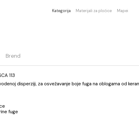
Nema na stanju
Kategorija
Materijali za pločic
ja
Brend
GA FRESCA 113
smole u vodenoj disperziji, za osvežavanje boje fuga na obl
iz flašice