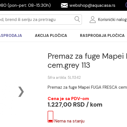
2604080 (pon-pet: 08-15:30h)
webshop@aquac
Ko
RASPRODAJA
AKCIJA PLOČICA
RASPRODA
Premaz za fug
cem.grey 113
Šifra artikla: 5L11342
Premaz za fuge Mapei FUGA
Cena je sa PDV-om
1.227,00 RSD / ko