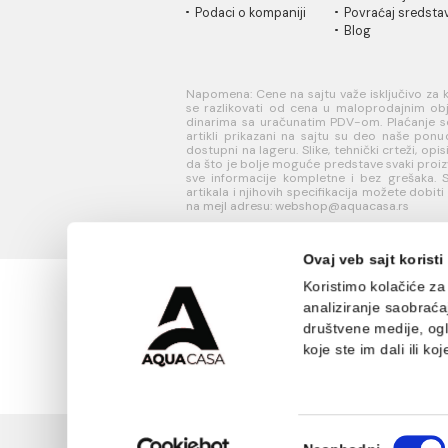
INFORMACIJE O
KORISN
KOMPANIJI
PODRŠK
O nama
Uputstvo
Naši saloni
poručivan
Društvena
Kako kreir
odgovornost
nalog?
Kontakt
Reklamaci
Podaci o kompaniji
Povraćaj 
Blog
Napomena: Cene na sajtu važe isklj
se razlikovati od cena u maloprodaj
dinarima sa uračunatim PDV-om. Plaća
artikli prikazani na sajtu su deo 
dostupni na lageru. Slike, tehnički crt
da što je bolje moguće predstave sv
sve informacije kompletne i bez gre
artikala i njihovih specifikacija mož
na mejl adresu: webshop@aquacasa.r