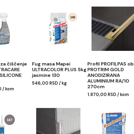
i od širine fuge
 160 g
dstvo za čiščenje
Fug masa Mapei
Profil P
EI ULTRACARE
ULTRACOLOR PLUS 5kg
PROTRI
OTH SILICONE
jasmine 130
ANODIZ
5L
ALUMINI
546,00 RSD / kg
270cm
00 RSD / kom