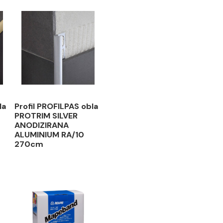
ROFILPAS obla
Profil PROFILPAS obla
M GOLD
PROTRIM SILVER
IRANA
ANODIZIRANA
UM RA/10
ALUMINIUM RA/10
270cm