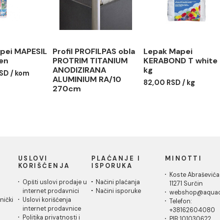
1.870,00
ikon Mapei MAPESIL
Profil PROFILPAS obla
Lepak M
87 linen
PROTRIM TITANIUM
KERABON
ANODIZIRANA
kg
7,00 RSD / kom
ALUMINIUM RA/10
82,00 RS
270cm