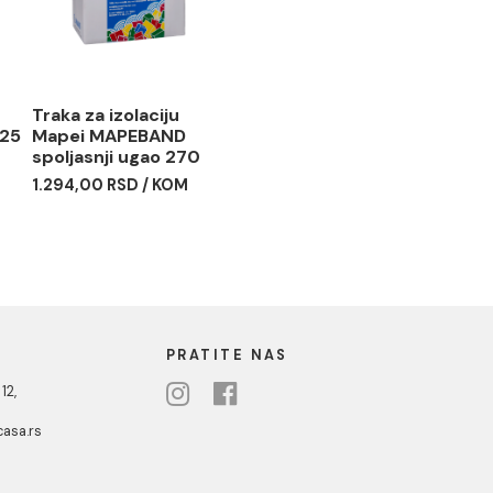
 RSD / kom
apei
Traka za izolaciju
D T white 25
Mapei MAPEBAND
spoljasnji ugao 270
D / kg
1.294,00 RSD / KOM