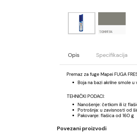
Opis
Specifikaci
Premaz za fuge Mapei FU
Boja na bazi akrilne 
TEHNIČKI PODACI:
Nanošenje: četkom ili 