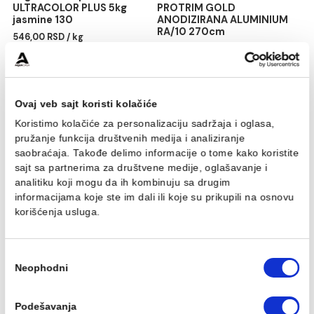
Fug masa Mapei
Profil PROFILPAS obla
ULTRACOLOR PLUS 5kg
PROTRIM GOLD
jasmine 130
ANODIZIRANA ALUMINIU
RA/10 270cm
546,00 RSD / kg
1.870,00 RSD / kom
Ovaj veb sajt koristi kolačiće
Koristimo kolačiće za personalizaciju sadržaja i oglasa,
pružanje funkcija društvenih medija i analiziranje
saobraćaja. Takođe delimo informacije o tome kako koris