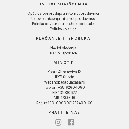
INFORMACIJE O KOMPANIJI
O nama
Naši saloni
Društvena odgovornost
Kontakt
Podaci o kompaniji
KORISNIČKA PODRŠKA
Uputstvo za poručivanje
Kako kreirati korisnički nalog?
Reklamacije
Povraćaj sredstava
Blog
USLOVI KORIŠĆENJA
Opšti uslovi prodaje u internet prodavnici
Uslovi korišćenja internet prodavnice
Politika privatnosti i zaštita podataka