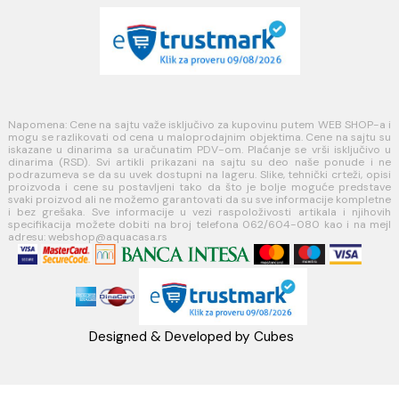
Politika kolačića
PLAĆANJE I ISPORUKA
Načini plaćanja
Načini isporuke
MINOTTI
Koste Abraševića 12,
11271 Surčin
webshop@aquacasa.rs
Telefon: +38162604080
PIB:101030622
MB: 17336118
Račun:160-6000001237490-60
PRATITE NAS