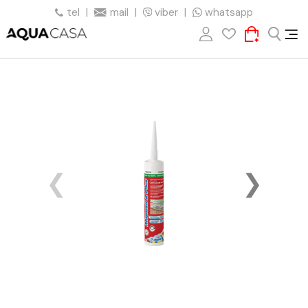
tel
|
mail
|
viber
|
whatsapp