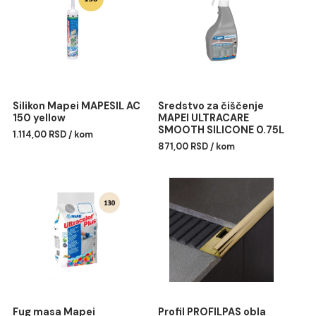
Pakovanje: kartuša 280 ml
Povezani proizvodi
Silikon Mapei MAPESIL AC
Sredstvo za čiščenje
150 yellow
MAPEI ULTRACARE
SMOOTH SILICONE 0.75
1.114,00 RSD / kom
871,00 RSD / kom