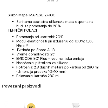
Opis
Specifikacija
Brend
Silikon Mapei MAPESIL Z+100
Sanitarna acetatna silikonska masa otporna na
buđ, za pomeranja do 20%.
TEHNIČKI PODACI:
Pomeranja pri upotrebi: 20%
Modul elastičnosti pri izduženju od 100%: 0,36
N/mm²
Tvrdoća po Shore A: 18
Vreme obradljivosti: 25’
EMICODE: EC1 Plus – veoma niska emisija
Nanošenje: pištoljem za silikone
Potrošnja: 2,8 dužnih metara po kartuši od 280 m
(dimenzija preseka 10×10 mm)