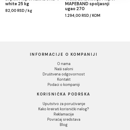
ANODIZIRANA ALUMINIU
1.477,00 RSD / kom
RA/10 270cm
Dozvoli sve
Dozvoli izbor
Odbij
Lepak Mapei KERABOND T
Traka za izolaciju Mapei
white 25 kg
MAPEBAND spoljasnji
ugao 270
82,00 RSD / kg
1.294,00 RSD / KOM