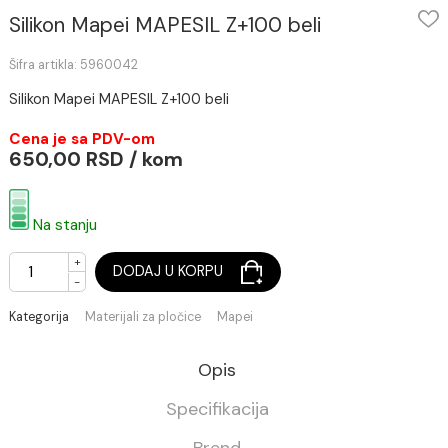
Silikon Mapei MAPESIL Z+100 beli
Šifra artikla: 5960042
Silikon Mapei MAPESIL Z+100 beli
Cena je sa PDV-om
650,00 RSD / kom
Na stanju
+
DODAJ U KORPU
-
Kategorija
Materijali za pločice
Mapei