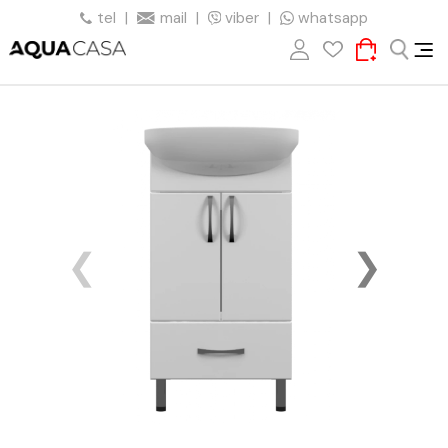
tel
|
mail
|
viber
|
whatsapp