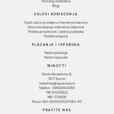
INFORMACIJE O KOMPANIJI
O nama
Naši saloni
Društvena odgovornost
Kontakt
Podaci o kompaniji
KORISNIČKA PODRŠKA
Uputstvo za poručivanje
Kako kreirati korisnički nalog?
Reklamacije
Povraćaj sredstava
Blog
USLOVI KORIŠĆENJA
Opšti uslovi prodaje u internet prodavnici