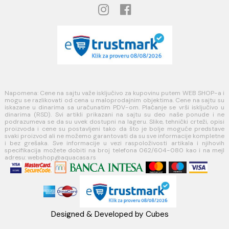
Uslovi korišćenja internet prodavnice
Politika privatnosti i zaštita podataka
Politika kolačića
PLAĆANJE I ISPORUKA
Načini plaćanja
Načini isporuke
MINOTTI
Koste Abraševića 12,
11271 Surčin
webshop@aquacasa.rs
Telefon: +38162604080
PIB:101030622
MB: 17336118
Račun:160-6000001237490-60
PRATITE NAS