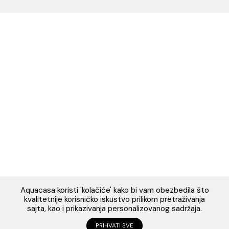
Napomena: Cene na sajtu važe isključivo za kupovinu putem WEB SH
mogu se razlikovati od cena u maloprodajnim objektima. Cene na sa
iskazane u dinarima sa uračunatim PDV-om. Plaćanje se vrši isklju
dinarima (RSD). Svi artikli prikazani na sajtu su deo naše ponud
podrazumeva se da su uvek dostupni na lageru. Slike, tehnički crteži
proizvoda i cene su postavljeni tako da što je bolje moguće pre
svaki proizvod ali ne možemo garantovati da su sve informacije kom
i bez grešaka. Sve informacije u vezi raspoloživosti artikala i nj
specifikacija možete dobiti na broj telefona 062/604-080 kao i n
adresu: webshop@aquacasa.rs
Designed & Developed by Cubes