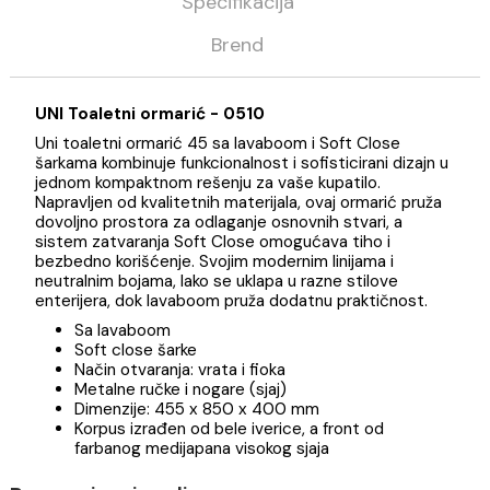
Opis
Specifikacija
Brend
UNI Toaletni ormarić - 0510
Uni toaletni ormarić 45 sa lavaboom i Soft Close
šarkama kombinuje funkcionalnost i sofisticirani dizajn
jednom kompaktnom rešenju za vaše kupatilo.
Napravljen od kvalitetnih materijala, ovaj ormarić pruž
dovoljno prostora za odlaganje osnovnih stvari, a
sistem zatvaranja Soft Close omogućava tiho i
bezbedno korišćenje. Svojim modernim linijama i
neutralnim bojama, lako se uklapa u razne stilove
enterijera, dok lavaboom pruža dodatnu praktičnost.
Sa lavaboom