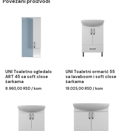
Soft close šarke
Način otvaranja: vrata i fioka
Metalne ručke i nogare (sjaj)
Dimenzije: 455 x 850 x 400 mm
Korpus izrađen od bele iverice, a front od
farbanog medijapana visokog sjaja
Povezani proizvodi
UNI Toaletno ogledalo
UNI Toaletni ormarić 55
ART 45 sa soft close
sa lavaboom i soft close