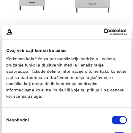
šarkama
šarkama
8.960,00 RSD / kom
18.025,00 RSD / kom
UNI Toaletni ormarić 65
UNI Toaletni ormarić 75
sa lavaboom i soft close
sa lavaboom i soft close
šarkama
šarkama
20.532,00 RSD / kom
22.790,00 RSD / kom
Ovaj veb sajt koristi kolačiće
Koristimo kolačiće za personalizaciju sadržaja i oglasa,
pružanje funkcija društvenih medija i analiziranje