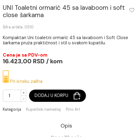
UNI Toaletni ormarić 45 sa lavaboom i sof
close šarkama
Šifra artikla: 0510
Kompaktan Uni toaletni ormarić 45 sa lavaboom i Soft Cl
šarkama pruža praktičnost i stil u svakom kupatilu.
Cena je sa PDV-om
16.423,00 RSD / kom
Pri isteku zaliha
+
DODAJ U KORPU
-
Kategorija
Kupatilski nameštaj
Pino Art