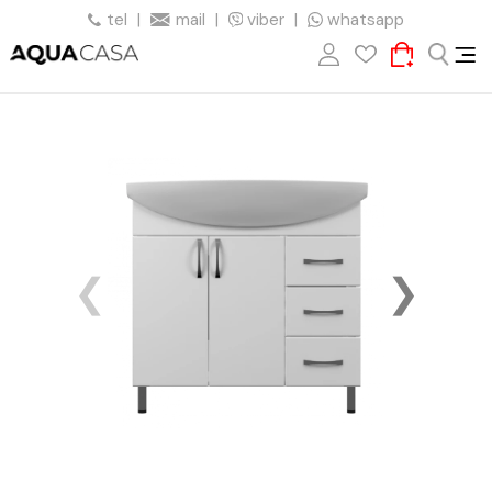
tel
|
mail
|
viber
|
whatsapp