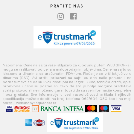
USLOVI KORIŠĆENJA
Opšti uslovi prodaje u internet prodavnici
Uslovi korišćenja internet prodavnice
Politika privatnosti i zaštita podataka
Politika kolačića
PLAĆANJE I ISPORUKA
Načini plaćanja
Načini isporuke
MINOTTI
Koste Abraševića 12,
11271 Surčin
webshop@aquacasa.rs
Telefon: +38162604080
PIB:101030622
MB: 17336118
Račun:160-6000001237490-60
PRATITE NAS