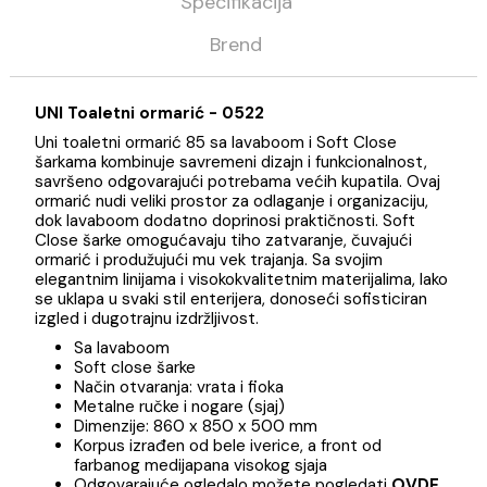
Opis
Specifikacija
Brend
UNI Toaletni ormarić - 0522
Uni toaletni ormarić 85 sa lavaboom i Soft Close
šarkama kombinuje savremeni dizajn i funkcionalnost,
savršeno odgovarajući potrebama većih kupatila. Ova
ormarić nudi veliki prostor za odlaganje i organizaciju,
dok lavaboom dodatno doprinosi praktičnosti. Soft
Close šarke omogućavaju tiho zatvaranje, čuvajući
ormarić i produžujući mu vek trajanja. Sa svojim
elegantnim linijama i visokokvalitetnim materijalima, la
se uklapa u svaki stil enterijera, donoseći sofisticiran
izgled i dugotrajnu izdržljivost.