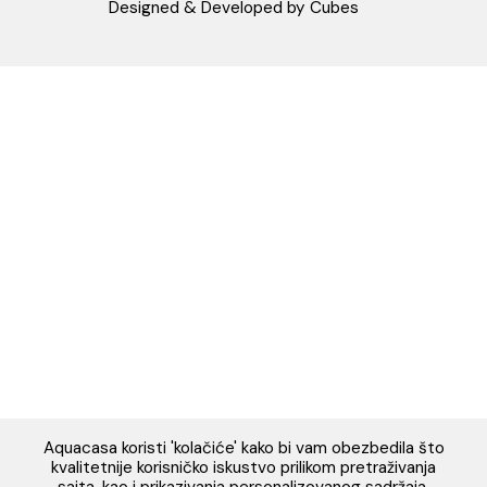
Napomena: Cene na sajtu važe isključivo za kupovinu putem WEB SH
mogu se razlikovati od cena u maloprodajnim objektima. Cene na sa
iskazane u dinarima sa uračunatim PDV-om. Plaćanje se vrši isklju
dinarima (RSD). Svi artikli prikazani na sajtu su deo naše ponud
podrazumeva se da su uvek dostupni na lageru. Slike, tehnički crteži
proizvoda i cene su postavljeni tako da što je bolje moguće pre
svaki proizvod ali ne možemo garantovati da su sve informacije kom
i bez grešaka. Sve informacije u vezi raspoloživosti artikala i nj
specifikacija možete dobiti na broj telefona 062/604-080 kao i n
adresu: webshop@aquacasa.rs